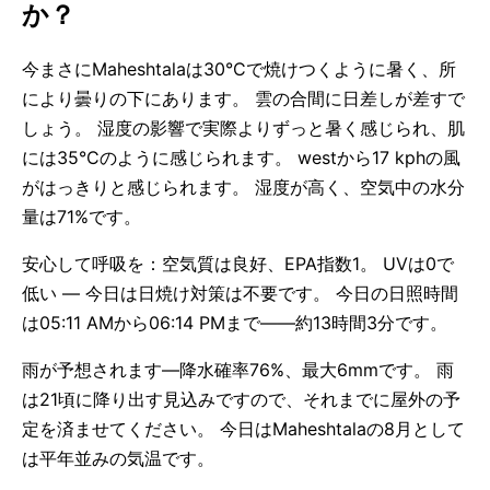
か？
今まさにMaheshtalaは30°Cで焼けつくように暑く、所
により曇りの下にあります。 雲の合間に日差しが差すで
しょう。 湿度の影響で実際よりずっと暑く感じられ、肌
には35°Cのように感じられます。 westから17 kphの風
がはっきりと感じられます。 湿度が高く、空気中の水分
量は71%です。
安心して呼吸を：空気質は良好、EPA指数1。 UVは0で
低い — 今日は日焼け対策は不要です。 今日の日照時間
は05:11 AMから06:14 PMまで——約13時間3分です。
雨が予想されます—降水確率76%、最大6mmです。 雨
は21頃に降り出す見込みですので、それまでに屋外の予
定を済ませてください。 今日はMaheshtalaの8月として
は平年並みの気温です。