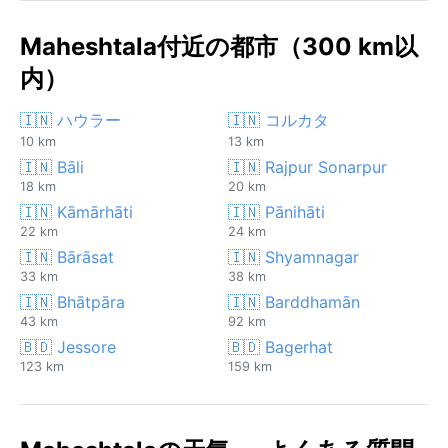
Maheshtala付近の都市（300 km以
内）
🇮🇳 ハウラー
🇮🇳 コルカタ
10 km
13 km
🇮🇳 Bāli
🇮🇳 Rajpur Sonarpur
18 km
20 km
🇮🇳 Kāmārhāti
🇮🇳 Pānihāti
22 km
24 km
🇮🇳 Bārāsat
🇮🇳 Shyamnagar
33 km
38 km
🇮🇳 Bhātpāra
🇮🇳 Barddhamān
43 km
92 km
🇧🇩 Jessore
🇧🇩 Bagerhat
123 km
159 km