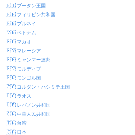
🇧🇹 ブータン王国
🇵🇭 フィリピン共和国
🇧🇳 ブルネイ
🇻🇳 ベトナム
🇲🇴 マカオ
🇲🇾 マレーシア
🇲🇲 ミャンマー連邦
🇲🇻 モルディブ
🇲🇳 モンゴル国
🇯🇴 ヨルダン・ハシミテ王国
🇱🇦 ラオス
🇱🇧 レバノン共和国
🇨🇳 中華人民共和国
🇹🇼 台湾
🇯🇵 日本