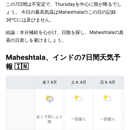
この7日間は不安定で、Thursdayを中心に雨が降るでし
ょう。 今日の最高気温はMaheshtalaのこの日の記録
36°Cには及びません。
結論：水分補給を心がけ、日陰を探し、Maheshtalaの真
昼の日差しを避けましょう。
Maheshtala、インドの7日間天気予
報 🇮🇳
金 7. 8月
土 8. 8月
日 9. 8月
近くで所により
近
一部曇り
一部曇り
雨