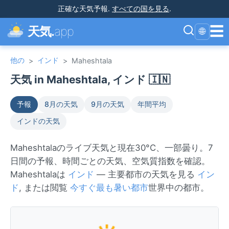
正確な天気予報
.
すべての国を見る
.
☰
天気.
app
🌐
他の
インド
>
>
Maheshtala
天気 in Maheshtala, インド 🇮🇳
予報
8月の天気
9月の天気
年間平均
インドの天気
Maheshtalaのライブ天気と現在30°C、一部曇り。7
日間の予報、時間ごとの天気、空気質指数を確認。
Maheshtalaは
インド
— 主要都市の天気を見る
イン
ド
, または閲覧
今すぐ最も暑い都市
世界中の都市。