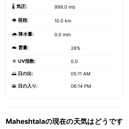
🌡️
気圧:
999.0 mb
👁️
視程:
10.0 km
🌧️
降水量:
0.0 mm
☁️
雲量:
26%
☀️
UV指数:
0.0
🌅
日の出:
05:11 AM
🌇
日の入り:
06:14 PM
Maheshtalaの現在の天気はどうです