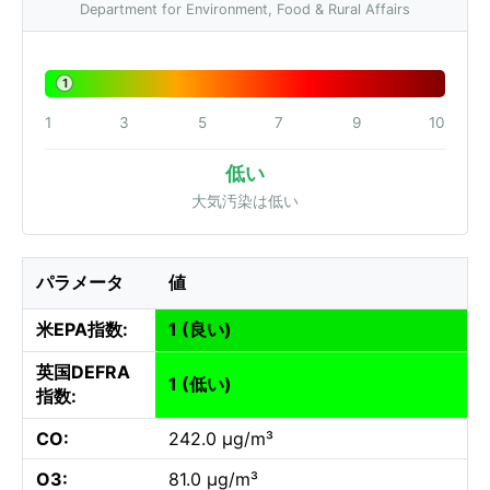
Department for Environment, Food & Rural Affairs
1
1
3
5
7
9
10
低い
大気汚染は低い
パラメータ
値
米EPA指数:
1 (良い)
英国DEFRA
1 (低い)
指数:
CO:
242.0 µg/m³
O3:
81.0 µg/m³