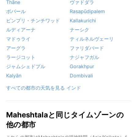
Thāne
ヴァドダラ
ボパール
Rasapūdipalem
ピンプリ・チンチワッド
Kallakurichi
ルディアーナ
ナーシク
マドゥライ
ティルネルヴェーリ
アーグラ
ファリダバード
ラージコット
ナジャフガル
ジャムシェドプル
Gorakhpur
Kalyān
Dombivali
すべての都市の天気を見る インド
Maheshtalaと同じタイムゾーンの
他の都市