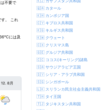
🇰🇿 カザフスタン共和国
策は不要で
🇶🇦 カタール
🇰🇭 カンボジア国
す。 これ
🇨🇾 キプロス共和国
🇰🇬 キルギス共和国
36°Cには及
🇰🇼 クウェート
🇨🇽 クリスマス島
🇬🇪 グルジア共和国
🇨🇨 ココス(キーリング)諸島
🇸🇦 サウジアラビア王国
🇸🇾 シリア・アラブ共和国
🇸🇬 シンガポール
 12. 8月
木 13. 8月
🇱🇰 スリランカ民主社会主義共和国
🇹🇭 タイ王国
🇹🇯 タジキスタン共和国