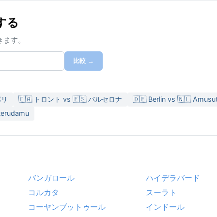
する
きます。
比較 →
 パリ
🇨🇦 トロント vs 🇪🇸 バルセロナ
🇩🇪 Berlin vs 🇳🇱 Amus
terudamu
バンガロール
ハイデラバード
コルカタ
スーラト
コーヤンブットゥール
インドール