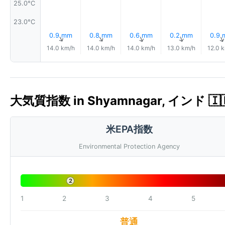
25.0°C
23.0°C
0.9 mm
0.8 mm
0.6 mm
0.2 mm
0.9
↑
↑
↑
↑
14.0 km/h
14.0 km/h
14.0 km/h
13.0 km/h
12.0 
大気質指数 in Shyamnagar, インド 🇮🇳
米EPA指数
Environmental Protection Agency
2
1
2
3
4
5
普通