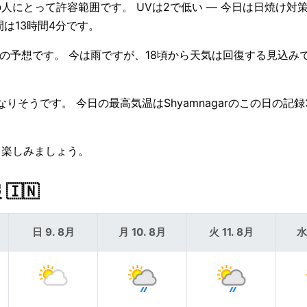
んどの人にとって許容範囲です。 UVは2で低い — 今日は日焼け対
時間は13時間4分です。
mの予想です。 今は雨ですが、18頃から天気は回復する見込みで
りそうです。 今日の最高気温はShyamnagarのこの日の記録
出て楽しみましょう。
🇮🇳
日 9. 8月
月 10. 8月
火 11. 8月
水