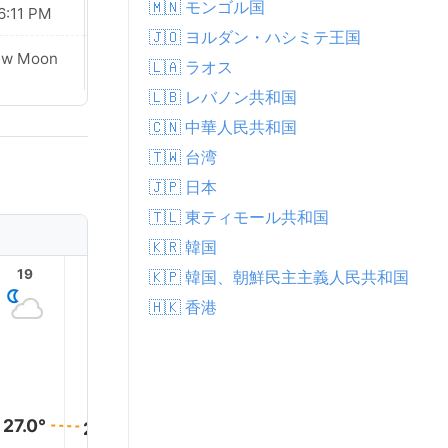
🇲🇳 モンゴル国
6:11 PM
06:10 PM
🇯🇴 ヨルダン・ハシミテ王国
ew Moon
New Moon
🇱🇦 ラオス
🇱🇧 レバノン共和国
🇨🇳 中華人民共和国
🇹🇼 台湾
🇯🇵 日本
🇹🇱 東ティモール共和国
🇰🇷 韓国
19
20
21
22
23
🇰🇵 韓国、朝鮮民主主義人民共和国
🇭🇰 香港
27.0°
27.0°
27.0°
26.0°
26.0°
26.0°