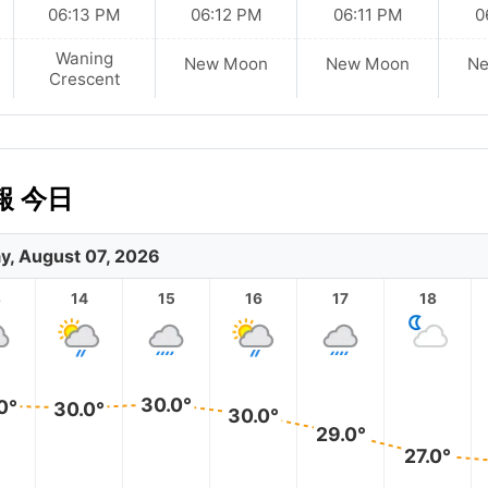
06:13 PM
06:12 PM
06:11 PM
0
Waning
New Moon
New Moon
N
Crescent
報 今日
ay, August 07, 2026
3
14
15
16
17
18
30.0°
0°
30.0°
30.0°
29.0°
27.0°