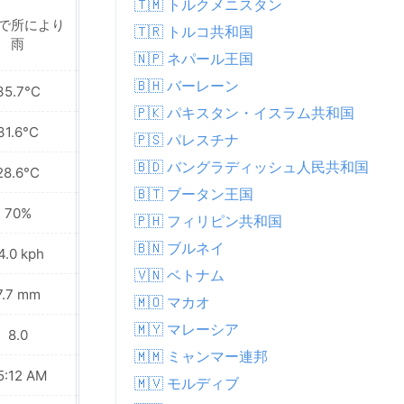
🇹🇲 トルクメニスタン
で所により
🇹🇷 トルコ共和国
一部曇り
雨
🇳🇵 ネパール王国
🇧🇭 バーレーン
35.7°C
34.6°C
🇵🇰 パキスタン・イスラム共和国
31.6°C
31.0°C
🇵🇸 パレスチナ
🇧🇩 バングラディッシュ人民共和国
28.6°C
27.8°C
🇧🇹 ブータン王国
70%
73%
🇵🇭 フィリピン共和国
🇧🇳 ブルネイ
4.0 kph
13.0 kph
🇻🇳 ベトナム
7.7 mm
5.2 mm
🇲🇴 マカオ
🇲🇾 マレーシア
8.0
8.0
🇲🇲 ミャンマー連邦
5:12 AM
05:12 AM
🇲🇻 モルディブ