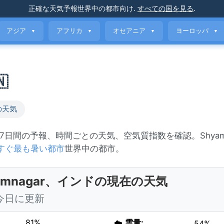
正確な天気予報
世界中の都市向け
.
すべての国を見る
.
アジア
アフリカ
オセアニア
ヨーロッパ
▼
▼
▼
▼

の天気
雨。7日間の予報、時間ごとの天気、空気質指数を確認。Shyamn
すぐ最も暑い都市
世界中の都市。
yamnagar、インドの現在の天気
5 今日に更新
81%
☁️
雲量:
54%