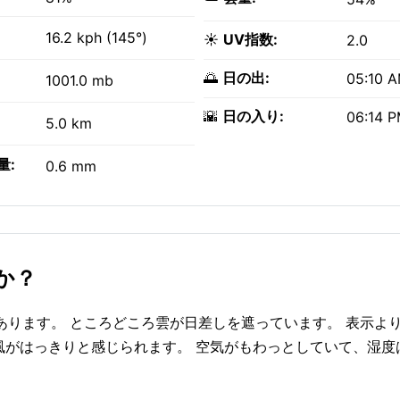
16.2 kph (145°)
☀️
UV指数:
2.0
🌅
日の出:
05:10 
1001.0 mb
🌇
日の入り:
06:14 
5.0 km
量:
0.6 mm
すか？
の下にあります。 ところどころ雲が日差しを遮っています。 表示よ
phの風がはっきりと感じられます。 空気がもわっとしていて、湿度