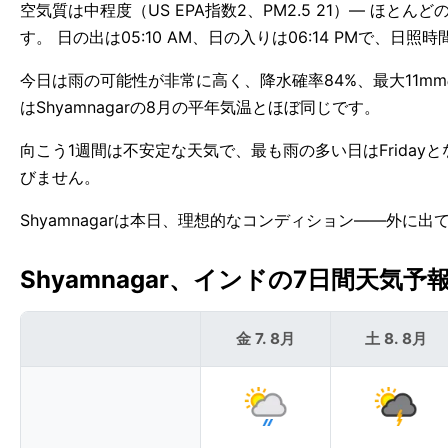
空気質は中程度（US EPA指数2、PM2.5 21）— ほと
す。 日の出は05:10 AM、日の入りは06:14 PMで、日照
今日は雨の可能性が非常に高く、降水確率84%、最大11m
はShyamnagarの8月の平年気温とほぼ同じです。
向こう1週間は不安定な天気で、最も雨の多い日はFridayとな
びません。
Shyamnagarは本日、理想的なコンディション——外に
Shyamnagar、インドの7日間天気予報 
金 7. 8月
土 8. 8月