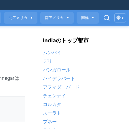
🌐
北アメリカ
南アメリカ
南極
▾
▼
▼
▼
Indiaのトップ都市
ムンバイ
デリー
バンガロール
agarは
ハイデラバード
アフマダーバード
チェンナイ
コルカタ
スーラト
プネー