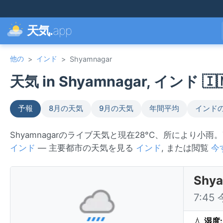
天気.
app
他の
インド
>
>
Shyamnagar
天気 in Shyamnagar, インド 🇮
予報
8月の天気
9月の天気
年間平均
インド
Shyamnagarのライブ天気と現在28°C、所により小
インド
— 主要都市の天気を見る
インド
, または閲覧
今
Sh
7:4
💧
湿度: