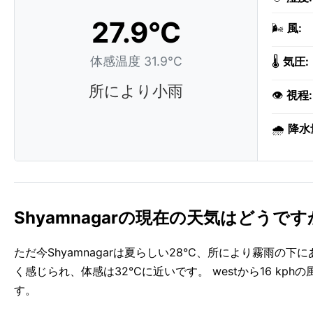
27.9°C
🌬️
風:
体感温度 31.9°C
🌡️
気圧:
所により小雨
👁️
視程:
🌧️
降水
Shyamnagarの現在の天気はどうで
ただ今Shyamnagarは夏らしい28°C、所により霧雨
く感じられ、体感は32°Cに近いです。 westから16 k
す。