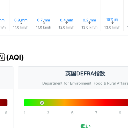
15% 雨
 mm
0.9 mm
0.7 mm
0.4 mm
0.2 mm
↑
↑
↑
↑
↑
↑
km/h
11.0 km/h
11.0 km/h
12.0 km/h
13.0 km/h
13.0 km/h
 (AQI)
英国DEFRA指数
Department for Environment, Food & Rural Affair
2
6
1
3
5
7
9
低い