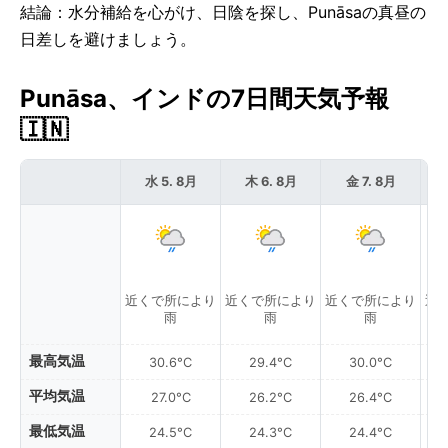
結論：水分補給を心がけ、日陰を探し、Punāsaの真昼の
日差しを避けましょう。
Punāsa、インドの7日間天気予報
🇮🇳
水 5. 8月
木 6. 8月
金 7. 8月
近くで所により
近くで所により
近くで所により
近
雨
雨
雨
最高気温
30.6°C
29.4°C
30.0°C
平均気温
27.0°C
26.2°C
26.4°C
最低気温
24.5°C
24.3°C
24.4°C