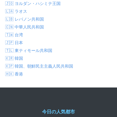
🇯🇴 ヨルダン・ハシミテ王国
🇱🇦 ラオス
🇱🇧 レバノン共和国
🇨🇳 中華人民共和国
🇹🇼 台湾
🇯🇵 日本
🇹🇱 東ティモール共和国
🇰🇷 韓国
🇰🇵 韓国、朝鮮民主主義人民共和国
🇭🇰 香港
今日の人気都市