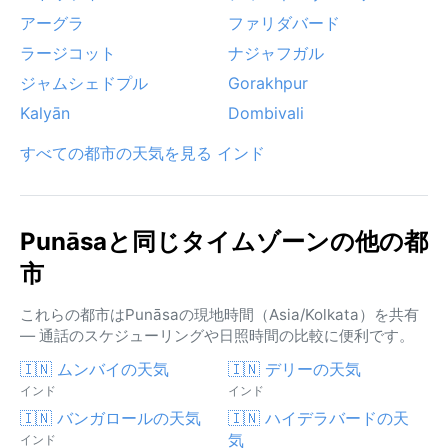
アーグラ
ファリダバード
ラージコット
ナジャフガル
ジャムシェドプル
Gorakhpur
Kalyān
Dombivali
すべての都市の天気を見る インド
Punāsaと同じタイムゾーンの他の都
市
これらの都市はPunāsaの現地時間（Asia/Kolkata）を共有
— 通話のスケジューリングや日照時間の比較に便利です。
🇮🇳 ムンバイの天気
🇮🇳 デリーの天気
インド
インド
🇮🇳 バンガロールの天気
🇮🇳 ハイデラバードの天
気
インド