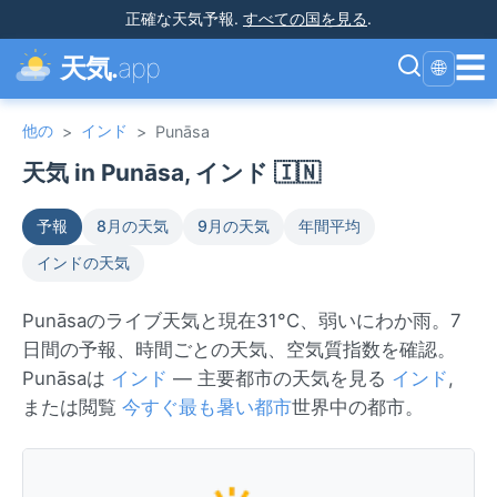
正確な天気予報
.
すべての国を見る
.
☰
天気.
app
🌐
他の
インド
>
>
Punāsa
天気 in Punāsa, インド 🇮🇳
予報
8月の天気
9月の天気
年間平均
インドの天気
Punāsaのライブ天気と現在31°C、弱いにわか雨。7
日間の予報、時間ごとの天気、空気質指数を確認。
Punāsaは
インド
— 主要都市の天気を見る
インド
,
または閲覧
今すぐ最も暑い都市
世界中の都市。