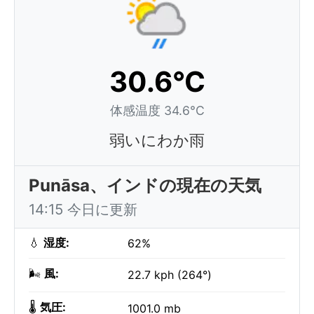
30.6°C
体感温度 34.6°C
弱いにわか雨
Punāsa、インドの現在の天気
14:15 今日に更新
💧
湿度:
62%
🌬️
風:
22.7 kph (264°)
🌡️
気圧:
1001.0 mb