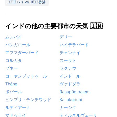
🇫🇷 パリ vs 🇭🇰 香港
インドの他の主要都市の天気 🇮🇳
ムンバイ
デリー
バンガロール
ハイデラバード
アフマダーバード
チェンナイ
コルカタ
スーラト
プネー
ラクナウ
コーヤンブットゥール
インドール
Thāne
ヴァドダラ
ボパール
Rasapūdipalem
ピンプリ・チンチワッド
Kallakurichi
ルディアーナ
ナーシク
マドゥライ
ティルネルヴェーリ