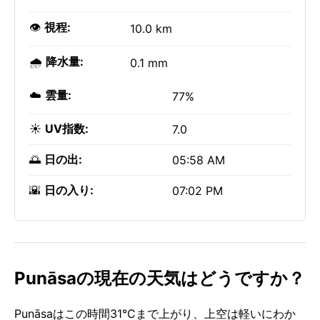
👁️
視程:
10.0 km
🌧️
降水量:
0.1 mm
☁️
雲量:
77%
☀️
UV指数:
7.0
🌅
日の出:
05:58 AM
🌇
日の入り:
07:02 PM
Punāsaの現在の天気はどうですか？
Punāsaはこの時間31°Cまで上がり、上空は軽いにわか