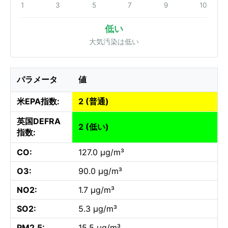
1
3
5
7
9
10
低い
大気汚染は低い
パラメータ
値
米EPA指数:
2 (普通)
英国DEFRA
2 (低い)
指数:
CO:
127.0 µg/m³
O3:
90.0 µg/m³
NO2:
1.7 µg/m³
SO2:
5.3 µg/m³
PM2.5:
15.5 µg/m³