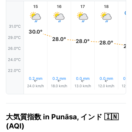
15
16
17
18
1
31.0°C
30.0°
29.0°C
28.0°
28.0°
28.0°
27.
26.0°C
24.0°C
22.0°C
0.2 mm
0.2 mm
0.0 mm
0.0 mm
0.0
↑
↑
↑
↑
24.0 km/h
18.0 km/h
13.0 km/h
12.0 km/h
12.0 
大気質指数 in Punāsa, インド 🇮🇳
(AQI)