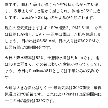
雨です。 晴れと曇りが混ざった空模様が広がっていま
す。 表示よりずっと暖かく感じられ、体感は35°Cに近
いです。 westから23 kphのそよ風が予想されます。
現在の空気質はまずまず：EPA指数2、PM2.5 16。 今日
は日差しが強く、UV 7 — 正午は露出した肌を保護しま
しょう。 日の出は05:58 AM、日の入りは07:02 PMで、
日照時間は13時間4分です。
今日の降水確率は52%、予想降水量は約1mmです。 雨
は16頃に弱まり、その後は乾いた空気がやってくるでし
ょう。 今日はPunāsaの8月としては平年並みの気温で
す。
今週は大きな変化はなく — 最高気温は30°C前後、最低
気温は23°C前後です。 これによりPunāsaは記録圏内に
—この日の記録は33°Cです。