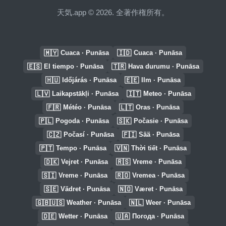
天気.app © 2026. 全著作権所有。
🇲🇾
🇮🇩
Cuaca · Punāsa
Cuaca · Punāsa
🇪🇸
🇹🇷
El tiempo · Punāsa
Hava durumu · Punāsa
🇭🇺
🇪🇪
Időjárás · Punāsa
Ilm · Punāsa
🇱🇻
🇮🇹
Laikapstākļi · Punāsa
Meteo · Punāsa
🇫🇷
🇱🇹
Météo · Punāsa
Oras · Punāsa
🇵🇱
🇸🇰
Pogoda · Punāsa
Počasie · Punāsa
🇨🇿
🇫🇮
Počasí · Punāsa
Sää · Punāsa
🇵🇹
🇻🇳
Tempo · Punāsa
Thời tiết · Punāsa
🇩🇰
🇷🇸
Vejret · Punāsa
Vreme · Punāsa
🇸🇮
🇷🇴
Vreme · Punāsa
Vremea · Punāsa
🇸🇪
🇳🇴
Vädret · Punāsa
Været · Punāsa
🇬🇧🇺🇸
🇳🇱
Weather · Punāsa
Weer · Punāsa
🇩🇪
🇺🇦
Wetter · Punāsa
Погода · Punāsa