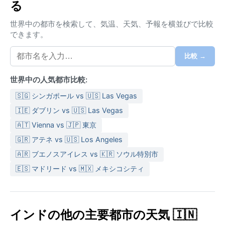
る
となる。冬は11月から2月までがベストシーズンで、夜
間は10度前後まで下がり過ごしやすい。モンスーンは6
世界中の都市を検索して、気温、天気、予報を横並びで比較
月から9月で、年間降水量は600ミリ程度と少ないが、
できます。
湿度が高まり短時間のスコールが発生する。服装は、
通気性の良い綿素材が基本。日差しが強いため日焼け
比較 →
止めや帽子は必須。冬でも日中は暖かいが、薄手の長
袖があると便利である。
世界中の人気都市比較:
最も訪れるのに適した時期は、10月から3月の乾季であ
🇸🇬 シンガポール vs 🇺🇸 Las Vegas
る。気温が穏やかで空が澄み、観光には最適。一方、4
🇮🇪 ダブリン vs 🇺🇸 Las Vegas
月から6月の夏は熱波に見舞われることがあり、外出は
🇦🇹 Vienna vs 🇯🇵 東京
避けたほうが賢明。モンスーン期は雨が少ないため深
🇬🇷 アテネ vs 🇺🇸 Los Angeles
刻な洪水は稀だが、突然の豪雨で道路が冠水すること
もある。この地域ではサイクロンや激しい嵐はほとん
🇦🇷 ブエノスアイレス vs 🇰🇷 ソウル特別市
ど発生せず、年間を通じて安定した気候が続く。ただ
🇪🇸 マドリード vs 🇲🇽 メキシコシティ
し、乾燥した風が砂塵を巻き上げることがあり、ゴー
グルやマスクがあると安心である。
インドの他の主要都市の天気 🇮🇳