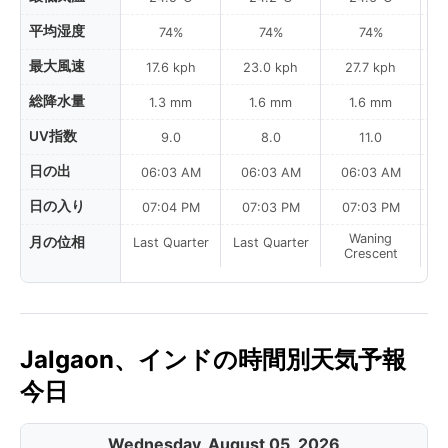
平均湿度
74%
74%
74%
最大風速
17.6 kph
23.0 kph
27.7 kph
総降水量
1.3 mm
1.6 mm
1.6 mm
UV指数
9.0
8.0
11.0
日の出
06:03 AM
06:03 AM
06:03 AM
0
日の入り
07:04 PM
07:03 PM
07:03 PM
Waning
月の位相
Last Quarter
Last Quarter
Crescent
Jalgaon、インドの時間別天気予報
今日
Wednesday, August 05, 2026