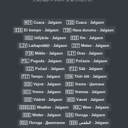
🇲🇾
🇮🇩
Cuaca · Jalgaon
Cuaca · Jalgaon
🇪🇸
🇹🇷
El tiempo · Jalgaon
Hava durumu · Jalgaon
🇭🇺
🇪🇪
Időjárás · Jalgaon
Ilm · Jalgaon
🇱🇻
🇮🇹
Laikapstākļi · Jalgaon
Meteo · Jalgaon
🇫🇷
🇱🇹
Météo · Jalgaon
Oras · Jalgaon
🇵🇱
🇸🇰
Pogoda · Jalgaon
Počasie · Jalgaon
🇨🇿
🇫🇮
Počasí · Jalgaon
Sää · Jalgaon
🇵🇹
🇻🇳
Tempo · Jalgaon
Thời tiết · Jalgaon
🇩🇰
🇷🇸
Vejret · Jalgaon
Vreme · Џалгаон
🇸🇮
🇷🇴
Vreme · Jalgaon
Vremea · Jalgaon
🇸🇪
🇳🇴
Vädret · Jalgaon
Været · Jalgaon
🇬🇧🇺🇸
🇳🇱
Weather · Jalgaon
Weer · Jalgaon
🇩🇪
🇺🇦
Wetter · Jalgaon
Погода · Jalgaon
🇷🇺
🇸🇦
Погода · Джалгаоне
الطقس · Jalgaon