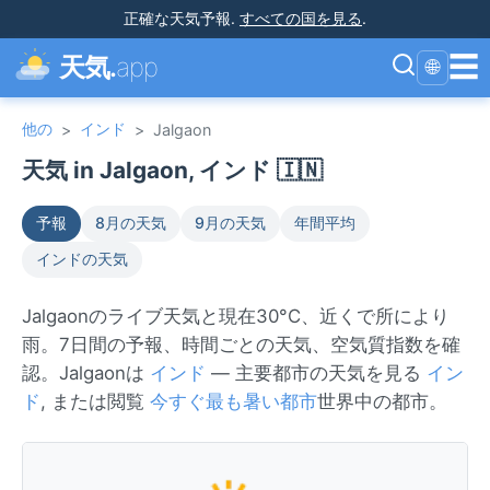
正確な天気予報
.
すべての国を見る
.
☰
天気.
app
🌐
他の
インド
>
>
Jalgaon
天気 in Jalgaon, インド 🇮🇳
予報
8月の天気
9月の天気
年間平均
インドの天気
Jalgaonのライブ天気と現在30°C、近くで所により
雨。7日間の予報、時間ごとの天気、空気質指数を確
認。Jalgaonは
インド
— 主要都市の天気を見る
イン
ド
, または閲覧
今すぐ最も暑い都市
世界中の都市。