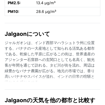
PM2.5:
13.4 µg/m³
PM10:
28.6 µg/m³
Jalgaonについて
ジャルガオンは、インド西部マハラシュトラ州に位置
する、バナナの一大産地として知られる活気ある都市
である。乾燥した平原に広がるこの街は、世界遺産の
アジャンター石窟群への玄関口としても名高く、観光
客が年間を通じて訪れる。タピ川が街を流れ、周辺は
緑豊かなバナナ農園が広がる。地元の市場では、香り
高いバナナやスパイスが溢れ、インドの日常の喧騒と
温かさを感じさせる。
気候はケッペンの区分でBSh（ステップ気候・高温半
乾燥）に属し、年間を通じて暑く乾燥している。夏は3
Jalgaonの天気を他の都市と比較す
月から6月にかけて、日中の気温が40度を超える猛暑