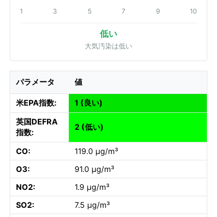
1
3
5
7
9
10
低い
大気汚染は低い
パラメータ
値
米EPA指数:
1 (良い)
英国DEFRA
2 (低い)
指数:
CO:
119.0 µg/m³
O3:
91.0 µg/m³
NO2:
1.9 µg/m³
SO2:
7.5 µg/m³