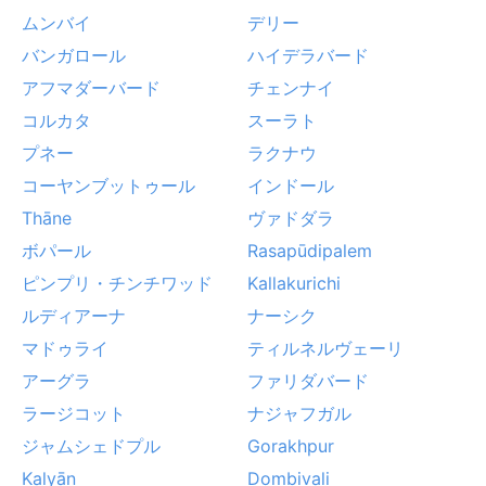
ムンバイ
デリー
バンガロール
ハイデラバード
アフマダーバード
チェンナイ
コルカタ
スーラト
プネー
ラクナウ
コーヤンブットゥール
インドール
Thāne
ヴァドダラ
ボパール
Rasapūdipalem
ピンプリ・チンチワッド
Kallakurichi
ルディアーナ
ナーシク
マドゥライ
ティルネルヴェーリ
アーグラ
ファリダバード
ラージコット
ナジャフガル
ジャムシェドプル
Gorakhpur
Kalyān
Dombivali