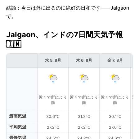
結論：今日は外に出るのに絶好の日和です——Jalgaon
で。
Jalgaon、インドの7日間天気予報
🇮🇳
水 5. 8月
木 6. 8月
金 7. 8月
近くで所により
近くで所により
近くで所により
近
雨
雨
雨
最高気温
30.6°C
31.2°C
30.1°C
平均気温
27.2°C
27.2°C
27.0°C
最低気温
24.5°C
24.2°C
24.6°C