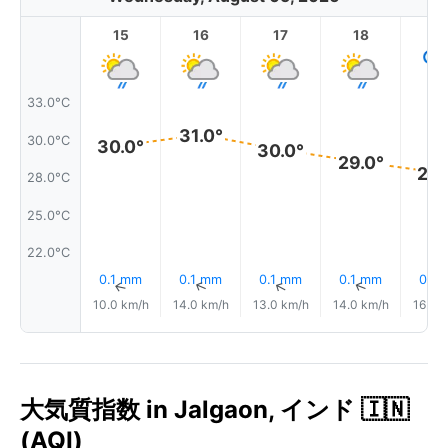
15
16
17
18
1
33.0°C
31.0°
30.0°C
30.0°
30.0°
29.0°
28.
28.0°C
25.0°C
22.0°C
0.1 mm
0.1 mm
0.1 mm
0.1 mm
0.1 
↑
↑
↑
↑
10.0 km/h
14.0 km/h
13.0 km/h
14.0 km/h
16.0 
大気質指数 in Jalgaon, インド 🇮🇳
(AQI)