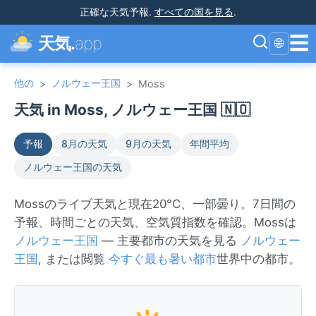
正確な天気予報
.
すべての国を見る
.
☰
天気.
app
🌐
他の
ノルウェー王国
>
>
Moss
天気 in Moss, ノルウェー王国 🇳🇴
予報
8月の天気
9月の天気
年間平均
ノルウェー王国の天気
Mossのライブ天気と現在20°C、一部曇り。7日間の
予報、時間ごとの天気、空気質指数を確認。Mossは
ノルウェー王国
— 主要都市の天気を見る
ノルウェー
王国
, または閲覧
今すぐ最も暑い都市
世界中の都市。