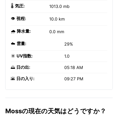
🌡️
気圧:
1013.0 mb
👁️
視程:
10.0 km
🌧️
降水量:
0.0 mm
☁️
雲量:
29%
☀️
UV指数:
1.0
🌅
日の出:
05:18 AM
🌇
日の入り:
09:27 PM
Mossの現在の天気はどうですか？