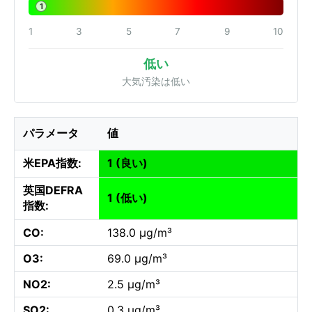
1
1
3
5
7
9
10
低い
大気汚染は低い
パラメータ
値
米EPA指数:
1 (良い)
英国DEFRA
1 (低い)
指数:
CO:
138.0 µg/m³
O3:
69.0 µg/m³
NO2:
2.5 µg/m³
SO2:
0.3 µg/m³