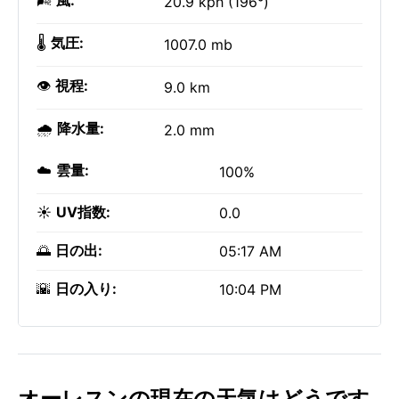
🌬️
風:
20.9 kph (196°)
🌡️
気圧:
1007.0 mb
👁️
視程:
9.0 km
🌧️
降水量:
2.0 mm
☁️
雲量:
100%
☀️
UV指数:
0.0
🌅
日の出:
05:17 AM
🌇
日の入り:
10:04 PM
オーレスンの現在の天気はどうです