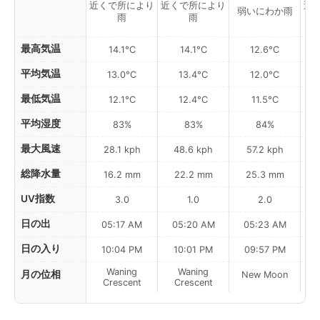
近くで所により
近くで所により
近
弱いにわか雨
雨
雨
最高気温
14.1°C
14.1°C
12.6°C
平均気温
13.0°C
13.4°C
12.0°C
最低気温
12.1°C
12.4°C
11.5°C
平均湿度
83%
83%
84%
最大風速
28.1 kph
48.6 kph
57.2 kph
総降水量
16.2 mm
22.2 mm
25.3 mm
UV指数
3.0
1.0
2.0
日の出
05:17 AM
05:20 AM
05:23 AM
0
日の入り
10:04 PM
10:01 PM
09:57 PM
Waning
Waning
月の位相
New Moon
N
Crescent
Crescent