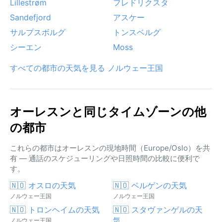
Lillestrøm
フレドリクスタ
Sandefjord
アスケー
サルプスボルグ
トンスベルグ
シーエン
Moss
すべての都市の天気を見る ノルウェー王国
オーレスンと同じタイムゾーンの他
の都市
これらの都市はオーレスンの現地時間（Europe/Oslo）を共
有 — 通話のスケジューリングや日照時間の比較に便利で
す。
🇳🇴 オスロの天気
🇳🇴 ベルゲンの天気
ノルウェー王国
ノルウェー王国
🇳🇴 トロンヘイムの天気
🇳🇴 スタヴァンゲルの天
気
ノルウェー王国