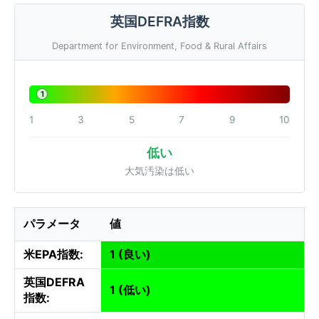
英国DEFRA指数
Department for Environment, Food & Rural Affairs
1
1
3
5
7
9
10
低い
大気汚染は低い
パラメータ
値
米EPA指数:
1 (良い)
英国DEFRA
1 (低い)
指数: