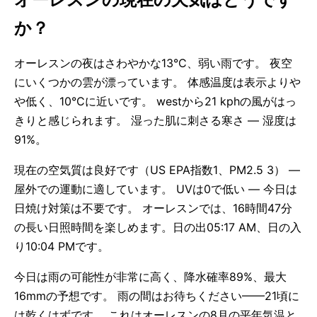
か？
オーレスンの夜はさわやかな13°C、弱い雨です。 夜空
にいくつかの雲が漂っています。 体感温度は表示よりや
や低く、10°Cに近いです。 westから21 kphの風がはっ
きりと感じられます。 湿った肌に刺さる寒さ — 湿度は
91%。
現在の空気質は良好です（US EPA指数1、PM2.5 3） —
屋外での運動に適しています。 UVは0で低い — 今日は
日焼け対策は不要です。 オーレスンでは、16時間47分
の長い日照時間を楽しめます。日の出05:17 AM、日の入
り10:04 PMです。
今日は雨の可能性が非常に高く、降水確率89%、最大
16mmの予想です。 雨の間はお待ちください——21頃に
は乾くはずです。 これはオーレスンの8月の平年気温と