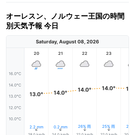
オーレスン、ノルウェー王国の時間
別天気予報 今日
Saturday, August 08, 2026
20
21
22
23
16.0°C
14.0°C
14.0°
14.
14.0°
14.0°
13.0°
13.0°C
12.0°C
10.0°C
26% 雨
25% 雨
25%
2.2 mm
0.2 mm
↑
↑
↑
↑
28.0 km/h
24.0 km/h
22.0 km/h
22.0 km/h
20.0 