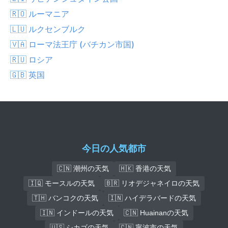
🇷🇴 ルーマニア
🇱🇺 ルクセンブルク
🇻🇦 ローマ法王庁 (バチカン市国)
🇷🇺 ロシア
🇬🇧 英国
今日の人気都市
🇨🇳 潮州の天気
🇭🇰 香港の天気
🇮🇶 モースルの天気
🇧🇷 リオデジャネイロの天気
🇹🇭 バンコクの天気
🇮🇳 ハイデラバードの天気
🇮🇳 インドールの天気
🇨🇳 Huainanの天気
🇺🇸 シカゴの天気
🇨🇳 寧波市の天気