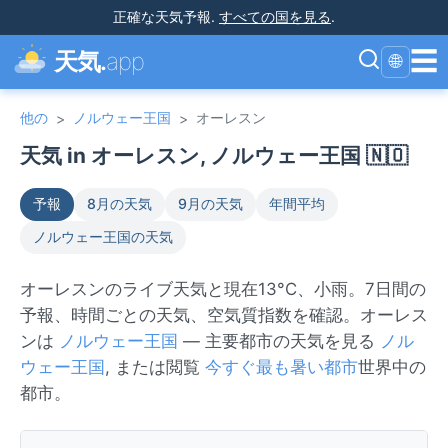
正確な天気予報
.
すべての国を見る
.
☰
天気.
app
🌐
他の
ノルウェー王国
オーレスン
>
>
天気 in オーレスン, ノルウェー王国 🇳🇴
予報
8月の天気
9月の天気
年間平均
ノルウェー王国の天気
オーレスンのライブ天気と現在13°C、小雨。7日間の
予報、時間ごとの天気、空気質指数を確認。オーレス
ンは
ノルウェー王国
— 主要都市の天気を見る
ノル
ウェー王国
, または閲覧
今すぐ最も暑い都市
世界中の
都市。