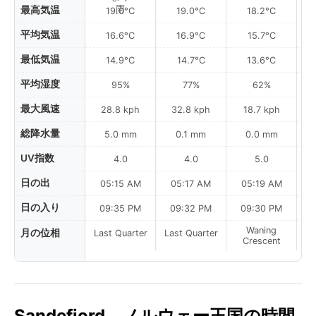
最高気温
19.0°C
19.0°C
18.2°C
平均気温
16.6°C
16.9°C
15.7°C
最低気温
14.9°C
14.7°C
13.6°C
平均湿度
95%
77%
62%
最大風速
28.8 kph
32.8 kph
18.7 kph
総降水量
5.0 mm
0.1 mm
0.0 mm
UV指数
4.0
4.0
5.0
日の出
05:15 AM
05:17 AM
05:19 AM
日の入り
09:35 PM
09:32 PM
09:30 PM
Waning
月の位相
Last Quarter
Last Quarter
Crescent
Sandefjord、ノルウェー王国の時間