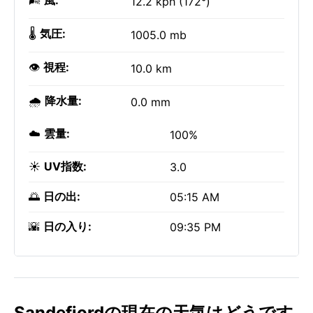
🌬️
風:
12.2 kph (172°)
🌡️
気圧:
1005.0 mb
👁️
視程:
10.0 km
🌧️
降水量:
0.0 mm
☁️
雲量:
100%
☀️
UV指数:
3.0
🌅
日の出:
05:15 AM
🌇
日の入り:
09:35 PM
Sandefjordの現在の天気はどうです