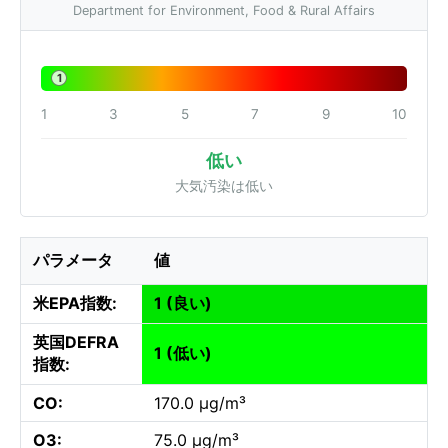
Department for Environment, Food & Rural Affairs
1
1
3
5
7
9
10
低い
大気汚染は低い
パラメータ
値
米EPA指数:
1 (良い)
英国DEFRA
1 (低い)
指数:
CO:
170.0 µg/m³
O3:
75.0 µg/m³