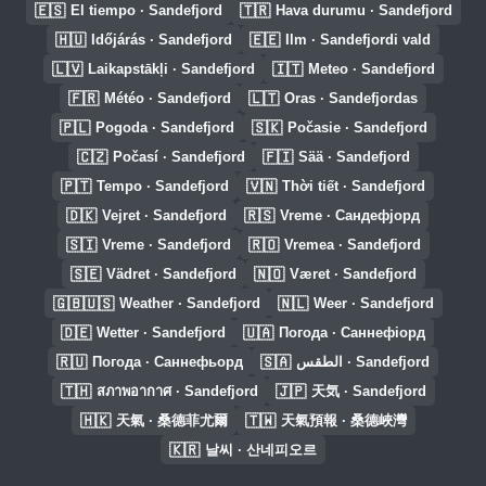
🇪🇸
🇹🇷
El tiempo · Sandefjord
Hava durumu · Sandefjord
🇭🇺
🇪🇪
Időjárás · Sandefjord
Ilm · Sandefjordi vald
🇱🇻
🇮🇹
Laikapstākļi · Sandefjord
Meteo · Sandefjord
🇫🇷
🇱🇹
Météo · Sandefjord
Oras · Sandefjordas
🇵🇱
🇸🇰
Pogoda · Sandefjord
Počasie · Sandefjord
🇨🇿
🇫🇮
Počasí · Sandefjord
Sää · Sandefjord
🇵🇹
🇻🇳
Tempo · Sandefjord
Thời tiết · Sandefjord
🇩🇰
🇷🇸
Vejret · Sandefjord
Vreme · Сандефјорд
🇸🇮
🇷🇴
Vreme · Sandefjord
Vremea · Sandefjord
🇸🇪
🇳🇴
Vädret · Sandefjord
Været · Sandefjord
🇬🇧🇺🇸
🇳🇱
Weather · Sandefjord
Weer · Sandefjord
🇩🇪
🇺🇦
Wetter · Sandefjord
Погода · Саннефіорд
🇷🇺
🇸🇦
Погода · Саннефьорд
الطقس · Sandefjord
🇹🇭
🇯🇵
สภาพอากาศ · Sandefjord
天気 · Sandefjord
🇭🇰
🇹🇼
天氣 · 桑德菲尤爾
天氣預報 · 桑德峽灣
🇰🇷
날씨 · 산네피오르