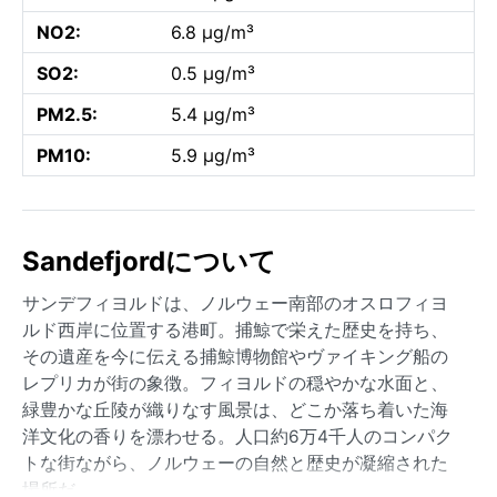
NO2:
6.8 µg/m³
SO2:
0.5 µg/m³
PM2.5:
5.4 µg/m³
PM10:
5.9 µg/m³
Sandefjordについて
サンデフィヨルドは、ノルウェー南部のオスロフィヨ
ルド西岸に位置する港町。捕鯨で栄えた歴史を持ち、
その遺産を今に伝える捕鯨博物館やヴァイキング船の
レプリカが街の象徴。フィヨルドの穏やかな水面と、
緑豊かな丘陵が織りなす風景は、どこか落ち着いた海
洋文化の香りを漂わせる。人口約6万4千人のコンパク
トな街ながら、ノルウェーの自然と歴史が凝縮された
場所だ。