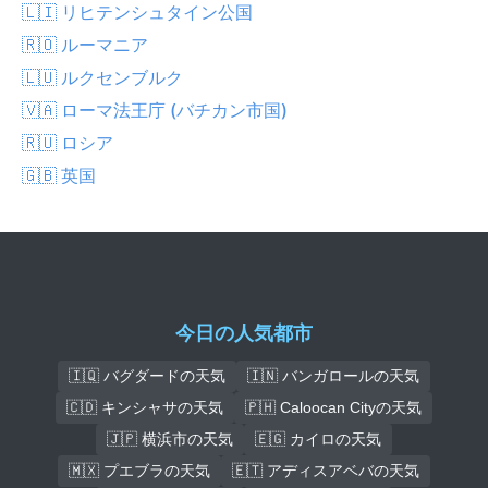
🇱🇮 リヒテンシュタイン公国
🇷🇴 ルーマニア
🇱🇺 ルクセンブルク
🇻🇦 ローマ法王庁 (バチカン市国)
🇷🇺 ロシア
🇬🇧 英国
今日の人気都市
🇮🇶 バグダードの天気
🇮🇳 バンガロールの天気
🇨🇩 キンシャサの天気
🇵🇭 Caloocan Cityの天気
🇯🇵 横浜市の天気
🇪🇬 カイロの天気
🇲🇽 プエブラの天気
🇪🇹 アディスアベバの天気