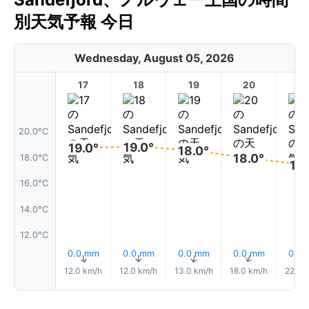
別天気予報 今日
Wednesday, August 05, 2026
17
18
19
20
2
20.0°C
19.0°
19.0°
18.0°
18.0°
18.0°C
17.
16.0°C
14.0°C
12.0°C
0.0 mm
0.0 mm
0.0 mm
0.0 mm
0.0
↑
↑
↑
↑
12.0 km/h
12.0 km/h
13.0 km/h
18.0 km/h
22.0 