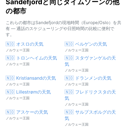
Sandefjordと同じタイムゾーンの他
の都市
これらの都市はSandefjordの現地時間（Europe/Oslo）を共
有 — 通話のスケジューリングや日照時間の比較に便利で
す。
🇳🇴 オスロの天気
🇳🇴 ベルゲンの天気
ノルウェー王国
ノルウェー王国
🇳🇴 トロンヘイムの天気
🇳🇴 スタヴァンゲルの天
気
ノルウェー王国
ノルウェー王国
🇳🇴 Kristiansandの天気
🇳🇴 ドランメンの天気
ノルウェー王国
ノルウェー王国
🇳🇴 Lillestrømの天気
🇳🇴 フレドリクスタの天
気
ノルウェー王国
ノルウェー王国
🇳🇴 アスケーの天気
🇳🇴 サルプスボルグの天
気
ノルウェー王国
ノルウェー王国