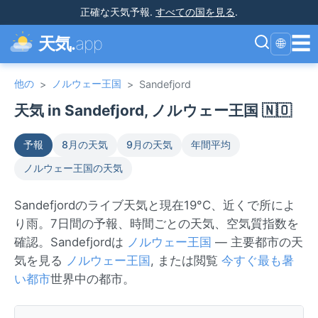
正確な天気予報
.
すべての国を見る
.
☰
天気.
app
🌐
他の
ノルウェー王国
>
>
Sandefjord
天気 in Sandefjord, ノルウェー王国 🇳🇴
予報
8月の天気
9月の天気
年間平均
ノルウェー王国の天気
Sandefjordのライブ天気と現在19°C、近くで所によ
り雨。7日間の予報、時間ごとの天気、空気質指数を
確認。Sandefjordは
ノルウェー王国
— 主要都市の天
気を見る
ノルウェー王国
, または閲覧
今すぐ最も暑
い都市
世界中の都市。