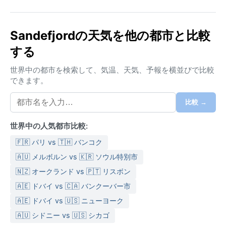
ケッペン気候区分ではDfb（湿潤大陸性気候、温暖な
夏）に分類される。夏は涼しく、平均気温15～20度程
Sandefjordの天気を他の都市と比較
度で過ごしやすいが、冬は氷点下が続き、積雪も多
する
い。年間を通じて降水があり、特に秋から冬にかけて
湿度が高まる。服装は重ね着が基本で、防水性の高い
世界中の都市を検索して、気温、天気、予報を横並びで比較
アウターが欠かせない。冬は厚手のコート、帽子、手
できます。
袋が必須。夏でも軽いジャケットがあると安心だ。
比較 →
最も天候に恵まれるのは6月から8月。日照時間が長
く、白夜に近い明るい夜を楽しめる。ただし、秋は雨
世界中の人気都市比較:
が増え、冬は暗く寒いものの、雪景色の中での静かな
時間は格別。稀にオーロラが観測されることもある。
🇫🇷 パリ vs 🇹🇭 バンコク
北海からの強風が吹き荒れる日もあるため、季節を問
🇦🇺 メルボルン vs 🇰🇷 ソウル特別市
わず天気の変化に備えたい。全体的に、初夏から初秋
🇳🇿 オークランド vs 🇵🇹 リスボン
が気候面での最適期と言えるだろう。
🇦🇪 ドバイ vs 🇨🇦 バンクーバー市
🇦🇪 ドバイ vs 🇺🇸 ニューヨーク
🇦🇺 シドニー vs 🇺🇸 シカゴ