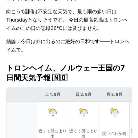
向こう1週間は不安定な天気で、最も雨の多い日は
Thursdayとなりそうです。 今日の最高気温はトロンヘ
イムのこの日の記録26°Cには及びません。
結論：今日は外に出るのに絶好の日和です——トロンヘ
イムで。
トロンヘイム、ノルウェー王国の7
日間天気予報 🇳🇴
土 1. 8月
日 2. 8月
月 3. 8月
近くで所により
近くで所により
近
弱いにわか雨
雨
雨