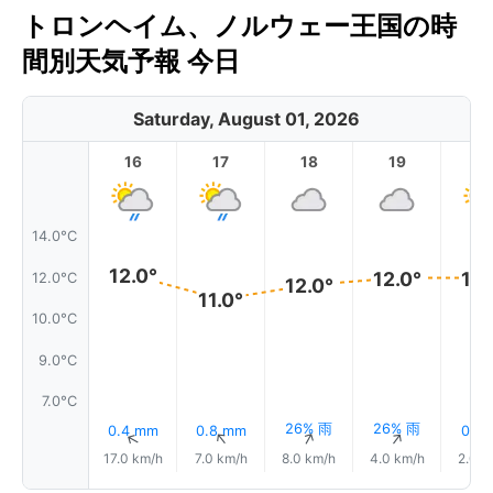
トロンヘイム、ノルウェー王国の時
間別天気予報 今日
Saturday, August 01, 2026
16
17
18
19
2
14.0°C
12.0°
12.0°
12.
12.0°C
12.0°
11.0°
10.0°C
9.0°C
7.0°C
26% 雨
26% 雨
0.4 mm
0.8 mm
0.1 
↑
↑
↑
↑
17.0 km/h
7.0 km/h
8.0 km/h
4.0 km/h
2.0 k