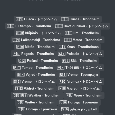
🇲🇾
🇮🇩
Cuaca · トロンヘイム
Cuaca · Trondheim
🇪🇸
🇹🇷
El tiempo · Trondheim
Hava durumu · トロンヘイム
🇭🇺
🇪🇪
Időjárás · トロンヘイム
Ilm · Trondheim
🇱🇻
🇮🇹
Laikapstākļi · Tronheima
Meteo · Trondheim
🇫🇷
🇱🇹
Météo · Trondheim
Oras · Trondheimas
🇵🇱
🇸🇰
Pogoda · Trondheim
Počasie · トロンヘイム
🇨🇿
🇫🇮
Počasí · Trondheim
Sää · Trondheim
🇵🇹
🇻🇳
Tempo · Trondheim
Thời tiết · トロンヘイム
🇩🇰
🇷🇸
Vejret · Trondheim
Vreme · Трондхејм
🇸🇮
🇷🇴
Vreme · トロンヘイム
Vremea · トロンヘイム
🇸🇪
🇳🇴
Vädret · Trondheim
Været · トロンヘイム
🇬🇧🇺🇸
🇳🇱
Weather · Trondheim
Weer · Trondheim
🇩🇪
🇺🇦
Wetter · Trondheim
Погода · Тронгейм
🇷🇺
🇸🇦
Погода · Тронхейм
الطقس · تروندهايم