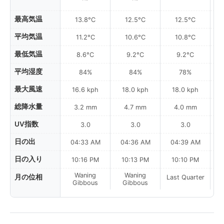
最高気温
13.8°C
12.5°C
12.5°C
平均気温
11.2°C
10.6°C
10.8°C
最低気温
8.6°C
9.2°C
9.2°C
平均湿度
84%
84%
78%
最大風速
16.6 kph
18.0 kph
18.0 kph
総降水量
3.2 mm
4.7 mm
4.0 mm
UV指数
3.0
3.0
3.0
日の出
04:33 AM
04:36 AM
04:39 AM
0
日の入り
10:16 PM
10:13 PM
10:10 PM
Waning
Waning
月の位相
Last Quarter
La
Gibbous
Gibbous