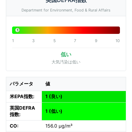
Department for Environment, Food & Rural Affairs
1
1
3
5
7
9
10
低い
大気汚染は低い
パラメータ
値
米EPA指数:
1 (良い)
英国DEFRA
1 (低い)
指数:
CO:
156.0 µg/m³