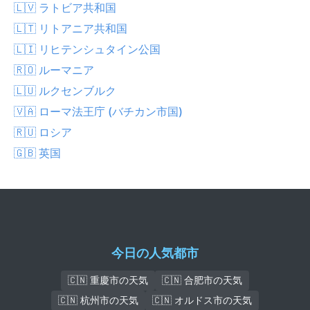
🇱🇻 ラトビア共和国
🇱🇹 リトアニア共和国
🇱🇮 リヒテンシュタイン公国
🇷🇴 ルーマニア
🇱🇺 ルクセンブルク
🇻🇦 ローマ法王庁 (バチカン市国)
🇷🇺 ロシア
🇬🇧 英国
今日の人気都市
🇨🇳 重慶市の天気
🇨🇳 合肥市の天気
🇨🇳 杭州市の天気
🇨🇳 オルドス市の天気