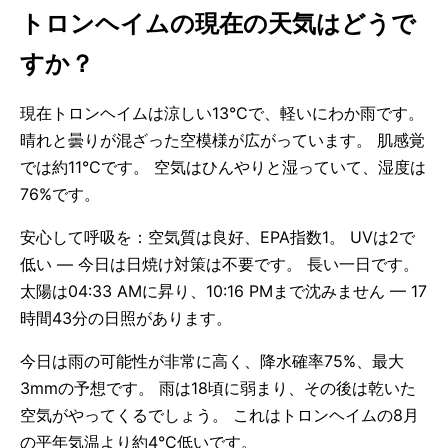
トロンヘイムの現在の天気はどうで
すか？
現在トロンヘイムは涼しい13°Cで、軽いにわか雨です。
晴れと曇りが混ざった空模様が広がっています。 肌感覚
では約11°Cです。 空気はひんやりと湿っていて、湿度は
76%です。
安心して呼吸を：空気質は良好、EPA指数1。 UVは2で
低い — 今日は日焼け対策は不要です。 長い一日です。
太陽は04:33 AMに昇り、10:16 PMまで沈みません — 17
時間43分の日照があります。
今日は雨の可能性が非常に高く、降水確率75%、最大
3mmの予想です。 雨は18頃に弱まり、その後は乾いた
空気がやってくるでしょう。 これはトロンヘイムの8月
の平年気温より約4°C低いです。