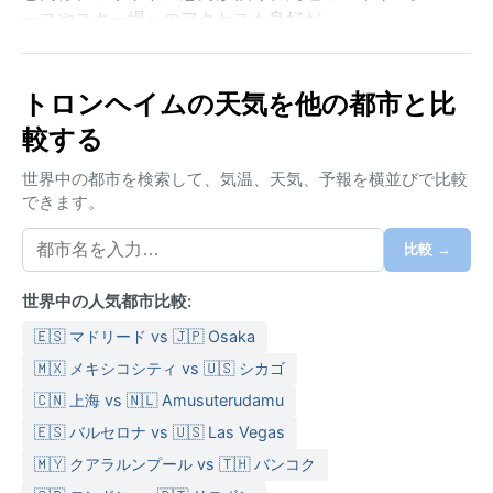
ースやスキー場へのアクセスも良好だ。
ケッペンの気候区分では亜寒帯湿潤気候（Dfc）に属
し、夏は短く涼しく、7月の平均気温は約14度。冬は長
トロンヘイムの天気を他の都市と比
く寒く、1月の平均気温はマイナス3度前後だが、メキ
較する
シコ湾流の影響で同緯度の内陸よりは温暖だ。年間降
水量は約800ミリと比較的均等に分布し、湿度は通年
世界中の都市を検索して、気温、天気、予報を横並びで比較
高い。夏でも肌寒い日が多いため、重ね着と防水性の
できます。
アウターが必須。冬は防寒コート、帽子、手袋、滑り
止め付きのブーツが欠かせない。
比較 →
天候面で最も過ごしやすいのは6月から8月で、日照時
世界中の人気都市比較:
間が長く、白夜に近い明るさを体験できる。9月も穏や
かな日が多いが、晩秋から冬にか
🇪🇸 マドリード vs 🇯🇵 Osaka
🇲🇽 メキシコシティ vs 🇺🇸 シカゴ
🇨🇳 上海 vs 🇳🇱 Amusuterudamu
🇪🇸 バルセロナ vs 🇺🇸 Las Vegas
🇲🇾 クアラルンプール vs 🇹🇭 バンコク