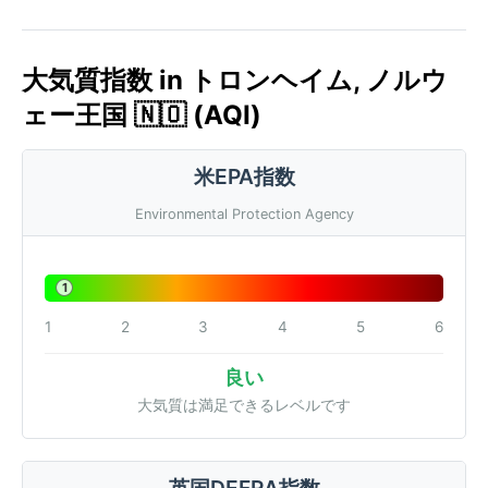
大気質指数 in トロンヘイム, ノルウ
ェー王国 🇳🇴 (AQI)
米EPA指数
Environmental Protection Agency
1
1
2
3
4
5
6
良い
大気質は満足できるレベルです
英国DEFRA指数