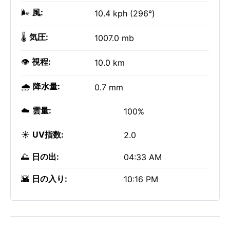
🌬️
風:
10.4 kph (296°)
🌡️
気圧:
1007.0 mb
👁️
視程:
10.0 km
🌧️
降水量:
0.7 mm
☁️
雲量:
100%
☀️
UV指数:
2.0
🌅
日の出:
04:33 AM
🌇
日の入り:
10:16 PM