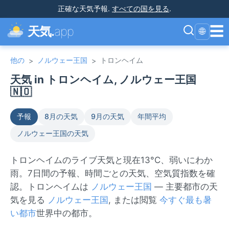
正確な天気予報
.
すべての国を見る
.
☰
天気.
app
🌐
他の
ノルウェー王国
トロンヘイム
>
>
天気 in トロンヘイム, ノルウェー王国
🇳🇴
予報
8月の天気
9月の天気
年間平均
ノルウェー王国の天気
トロンヘイムのライブ天気と現在13°C、弱いにわか
雨。7日間の予報、時間ごとの天気、空気質指数を確
認。トロンヘイムは
ノルウェー王国
— 主要都市の天
気を見る
ノルウェー王国
, または閲覧
今すぐ最も暑
い都市
世界中の都市。