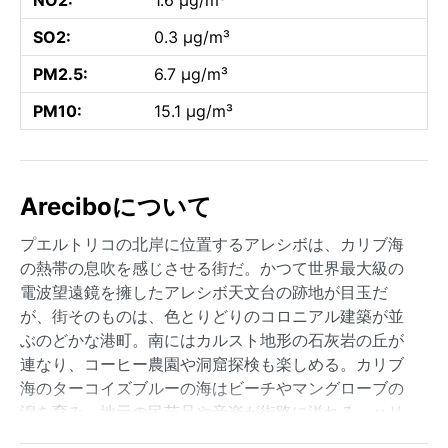
SO2:
0.3 µg/m³
PM2.5:
6.7 µg/m³
PM10:
15.1 µg/m³
Areciboについて
プエルトリコの北岸に位置するアレシボは、カリブ海
の熱帯の息吹を感じさせる街だ。かつて世界最大級の
電波望遠鏡を擁したアレシボ天文台の跡地が目玉だ
が、街そのものは、色とりどりのコロニアル建築が並
ぶのどかな港町。南にはカルスト地形の石灰岩の丘が
連なり、コーヒー農園や洞窟探検も楽しめる。カリブ
海のターコイズブルーの海はビーチやマングローブの
潟を育み、地元の民芸品や音楽が街路に溢れる。ハリ
ケーンや熱帯低気圧の影響を受けやすいこの島で、ア