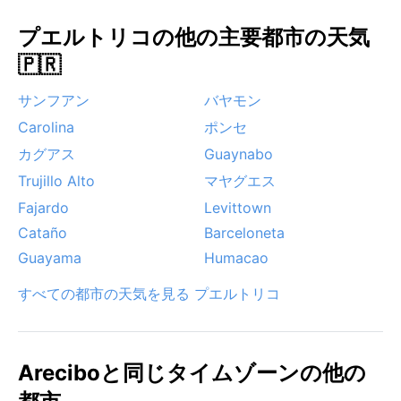
ある。また、山側では冬の夜間に一時的な霧が発生す
プエルトリコの他の主要都市の天気
ることもあるが、それはむしろ幻想的な風景を生む。
常夏の島ながら、こうした気象の変化を理解すれば、
🇵🇷
より深くプエルトリコの自然を味わえるだろう。
サンフアン
バヤモン
Carolina
ポンセ
カグアス
Guaynabo
Trujillo Alto
マヤグエス
Fajardo
Levittown
Cataño
Barceloneta
Guayama
Humacao
すべての都市の天気を見る プエルトリコ
Areciboと同じタイムゾーンの他の