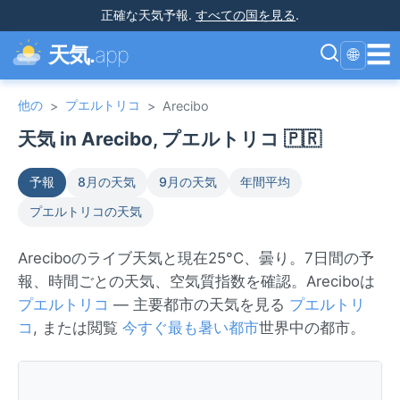
正確な天気予報
.
すべての国を見る
.
☰
天気.
app
🌐
他の
プエルトリコ
>
>
Arecibo
天気 in Arecibo, プエルトリコ 🇵🇷
予報
8月の天気
9月の天気
年間平均
プエルトリコの天気
Areciboのライブ天気と現在25°C、曇り。7日間の予
報、時間ごとの天気、空気質指数を確認。Areciboは
プエルトリコ
— 主要都市の天気を見る
プエルトリ
コ
, または閲覧
今すぐ最も暑い都市
世界中の都市。