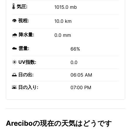
🌡️
気圧:
1015.0 mb
👁️
視程:
10.0 km
🌧️
降水量:
0.0 mm
☁️
雲量:
66%
☀️
UV指数:
0.0
🌅
日の出:
06:05 AM
🌇
日の入り:
07:00 PM
Areciboの現在の天気はどうです