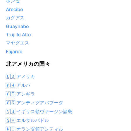
ポンセ
Arecibo
カグアス
Guaynabo
Trujillo Alto
マヤグエス
Fajardo
北アメリカの国々
🇺🇸 アメリカ
🇦🇼 アルバ
🇦🇮 アンギラ
🇦🇬 アンティグアバブーダ
🇻🇬 イギリス領ヴァージン諸島
🇸🇻 エルサルバドル
🇳🇱 オランダ領アンティル