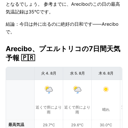
となるでしょう。 参考までに、Areciboのこの日の最高
気温記録は35°Cです。
結論：今日は外に出るのに絶好の日和です——Arecibo
で。
Arecibo、プエルトリコの7日間天気
予報 🇵🇷
火 4. 8月
水 5. 8月
木 6. 8月
近くで所により
近くで所により
近
晴れ
雨
雨
最高気温
29.7°C
29.6°C
30.0°C