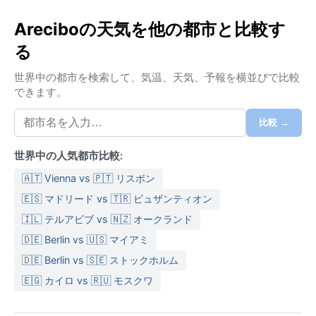
レシボは自然の力強さと人々の温かさが同居する場所
だ。
Areciboの天気を他の都市と比較す
る
気候区分はケッペンのAf（熱帯雨林気候）に属し、年
間を通じて高温多湿。平均気温は25℃前後で、夏（6
世界中の都市を検索して、気温、天気、予報を横並びで比較
～9月）は30℃を超える日も珍しくない。冬（12～2
できます。
月）でも日中は28℃程度と温暖で、冷房が欠かせな
い。降雨は一年中見られ、特に5月から11月は雨量が多
比較 →
く、短時間のスコールが頻発する。湿度は常に80％前
後と高く、ベタつく印象。服装は通気性の良いコット
世界中の人気都市比較:
ン素材の軽装が基本で、折り畳み傘と速乾性のあるタ
🇦🇹 Vienna vs 🇵🇹 リスボン
オルは必需品。日差しが強いため、日焼け止めと帽子
🇪🇸 マドリード vs 🇹🇷 ビュザンティオン
も忘れずに。
🇮🇱 テルアビブ vs 🇳🇿 オークランド
ベストシーズンは12月から4月。この時期は北東貿易風
🇩🇪 Berlin vs 🇺🇸 マイアミ
が吹き、気温がやや下がって湿度も落ち着く。降雨頻
度も少なく、晴天に恵まれやすい。ただし、注意すべ
🇩🇪 Berlin vs 🇸🇪 ストックホルム
きはハリケーンシーズン（6月～11月）で、特に8月か
🇪🇬 カイロ vs 🇷🇺 モスクワ
ら10月は勢力の強い嵐が接近するリスクが高い。アレ
シボは沿岸低地にあるため高潮や強風に備える必要が