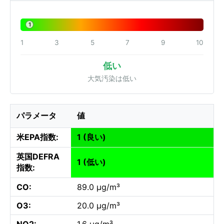
1
1
3
5
7
9
10
低い
大気汚染は低い
パラメータ
値
米EPA指数:
1 (良い)
英国DEFRA
1 (低い)
指数:
CO:
89.0 µg/m³
O3:
20.0 µg/m³
NO2:
1.6 µg/m³