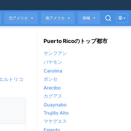
🌐
北アメリカ
南アメリカ
南極
▾
▼
▼
▼
Puerto Ricoのトップ都市
サンフアン
バヤモン
Carolina
ポンセ
エルトリコ
Arecibo
カグアス
Guaynabo
Trujillo Alto
マヤグエス
Fajardo