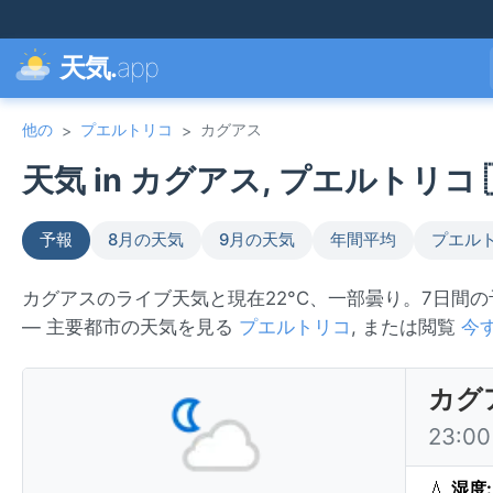
天気.
app
他の
プエルトリコ
カグアス
>
>
天気 in カグアス, プエルトリコ 
予報
8月の天気
9月の天気
年間平均
プエル
カグアスのライブ天気と現在22°C、一部曇り。7日間
— 主要都市の天気を見る
プエルトリコ
, または閲覧
今
カグ
23:
💧
湿度: