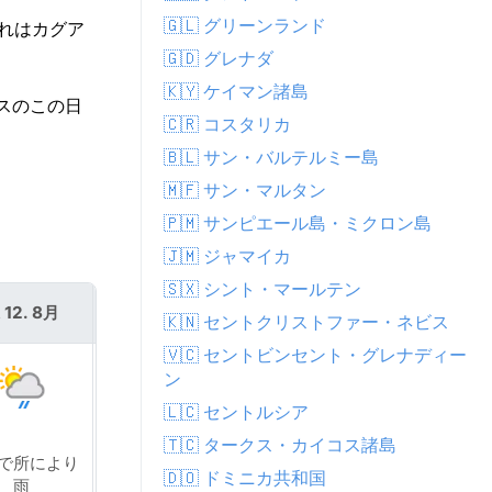
🇬🇱 グリーンランド
これはカグア
🇬🇩 グレナダ
🇰🇾 ケイマン諸島
アスのこの日
🇨🇷 コスタリカ
🇧🇱 サン・バルテルミー島
🇲🇫 サン・マルタン
🇵🇲 サンピエール島・ミクロン島
🇯🇲 ジャマイカ
🇸🇽 シント・マールテン
 12. 8月
木 13. 8月
🇰🇳 セントクリストファー・ネビス
🇻🇨 セントビンセント・グレナディー
ン
🇱🇨 セントルシア
🇹🇨 タークス・カイコス諸島
で所により
近くで所により雨
🇩🇴 ドミニカ共和国
雨