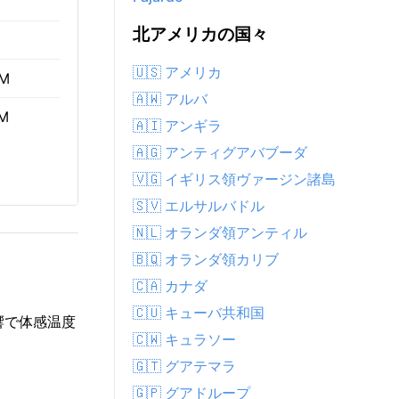
北アメリカの国々
🇺🇸 アメリカ
AM
🇦🇼 アルバ
PM
🇦🇮 アンギラ
🇦🇬 アンティグアバブーダ
🇻🇬 イギリス領ヴァージン諸島
🇸🇻 エルサルバドル
🇳🇱 オランダ領アンティル
🇧🇶 オランダ領カリブ
🇨🇦 カナダ
🇨🇺 キューバ共和国
響で体感温度
🇨🇼 キュラソー
🇬🇹 グアテマラ
🇬🇵 グアドループ