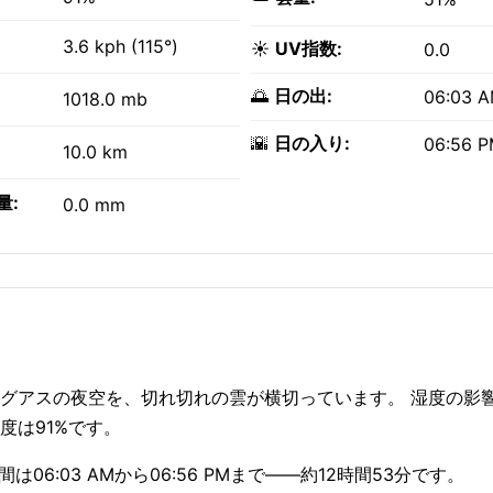
3.6 kph (115°)
☀️
UV指数:
0.0
🌅
日の出:
06:03 
1018.0 mb
🌇
日の入り:
06:56 
10.0 km
量:
0.0 mm
カグアスの夜空を、切れ切れの雲が横切っています。 湿度の影
度は91%です。
6:03 AMから06:56 PMまで——約12時間53分です。