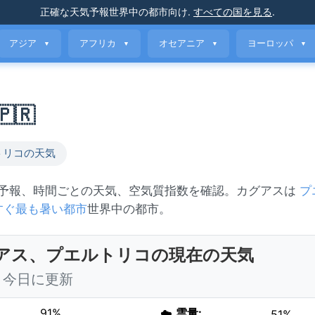
正確な天気予報
世界中の都市向け
.
すべての国を見る
.
アジア
アフリカ
オセアニア
ヨーロッパ
▼
▼
▼
▼
🇷
トリコの天気
の予報、時間ごとの天気、空気質指数を確認。カグアスは
プ
すぐ最も暑い都市
世界中の都市。
アス、プエルトリコの現在の天気
00 今日に更新
91%
☁️
雲量:
51%