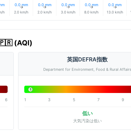
 mm
0.0 mm
0.0 mm
0.0 mm
0.0 mm
0.0 mm
↑
↑
↑
↑
↑
↑
m/h
2.0 km/h
2.0 km/h
3.0 km/h
8.0 km/h
13.0 km/h
 (AQI)
英国DEFRA指数
Department for Environment, Food & Rural Affair
1
6
1
3
5
7
9
低い
大気汚染は低い