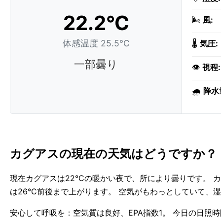
22.2°C
🌬️
風:
体感温度 25.5°C
🌡️
気圧:
一部曇り
👁️
視程:
🌧️
降水
カグアスの現在の天気はどうですか？
現在カグアスは22°Cの暖かい夜で、所により曇りです。 
は26°C前後まで上がります。 空気がもわっとしていて、湿
安心して呼吸を：空気質は良好、EPA指数1。 今日の日照時間は0