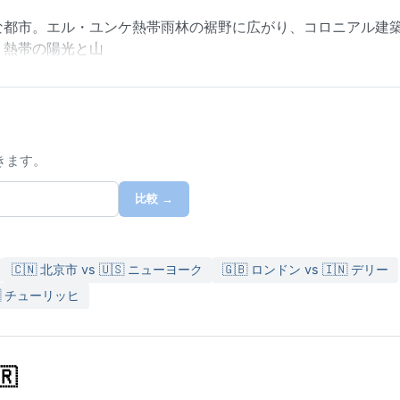
な都市。エル・ユンケ熱帯雨林の裾野に広がり、コロニアル建
、熱帯の陽光と山
きます。
比較 →
🇨🇳 北京市 vs 🇺🇸 ニューヨーク
🇬🇧 ロンドン vs 🇮🇳 デリー
🇭 チューリッヒ
