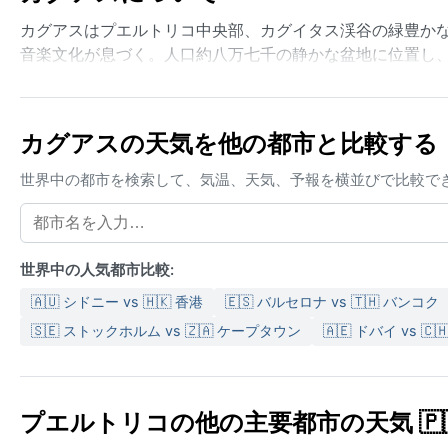
カグアスはプエルトリコ中央部、カグイタス渓谷の緑豊か
音楽文化が息づく。人口約八万七千の静かな盆地に位置し
カグアスの天気を他の都市と比較する
世界中の都市を検索して、気温、天気、予報を横並びで比較で
世界中の人気都市比較:
🇦🇺 シドニー vs 🇭🇰 香港
🇪🇸 バルセロナ vs 🇹🇭 バンコク
🇸🇪 ストックホルム vs 🇿🇦 ケープタウン
🇦🇪 ドバイ vs 
プエルトリコの他の主要都市の天気 🇵