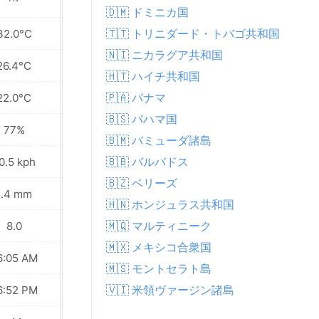
🇩🇲 ドミニカ国
🇹🇹 トリニダード・トバゴ共和国
32.0°C
31.6°C
🇳🇮 ニカラグア共和国
26.4°C
26.6°C
🇭🇹 ハイチ共和国
🇵🇦 パナマ
22.0°C
23.1°C
🇧🇸 バハマ国
77%
78%
🇧🇲 バミューダ諸島
🇧🇧 バルバドス
0.5 kph
26.6 kph
🇧🇿 ベリーズ
1.4 mm
2.7 mm
🇭🇳 ホンジュラス共和国
🇲🇶 マルティニーク
8.0
7.0
🇲🇽 メキシコ合衆国
6:05 AM
06:05 AM
🇲🇸 モントセラト島
🇻🇮 米領ヴァージン諸島
6:52 PM
06:52 PM