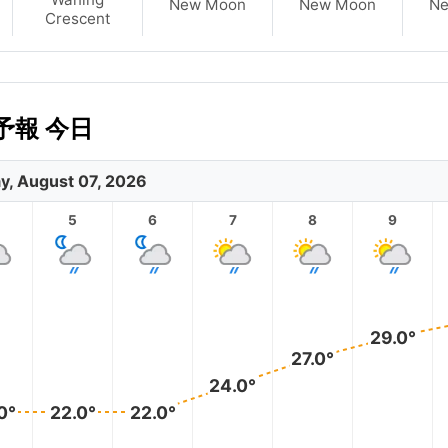
New Moon
New Moon
N
Crescent
報 今日
ay, August 07, 2026
5
6
7
8
9
29.0°
27.0°
24.0°
0°
22.0°
22.0°