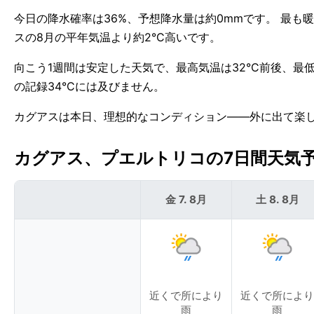
今日の降水確率は36%、予想降水量は約0mmです。 最も暖
スの8月の平年気温より約2°C高いです。
向こう1週間は安定した天気で、最高気温は32°C前後、最
の記録34°Cには及びません。
カグアスは本日、理想的なコンディション——外に出て楽
カグアス、プエルトリコの7日間天気予報 
金 7. 8月
土 8. 8月
近くで所により
近くで所により
雨
雨