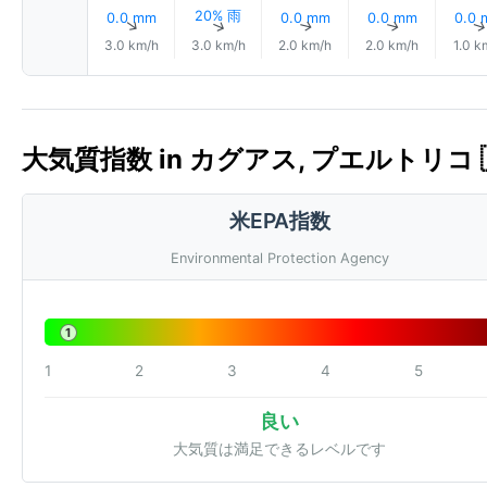
20% 雨
0.0 mm
0.0 mm
0.0 mm
0.0
↑
↑
↑
↑
3.0 km/h
3.0 km/h
2.0 km/h
2.0 km/h
1.0 k
大気質指数 in カグアス, プエルトリコ 🇵
米EPA指数
Environmental Protection Agency
1
1
2
3
4
5
良い
大気質は満足できるレベルです