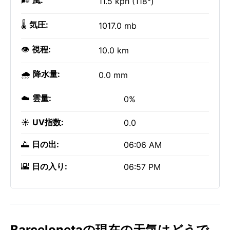
🌬️
風:
11.5 kph (118°)
🌡️
気圧:
1017.0 mb
👁️
視程:
10.0 km
🌧️
降水量:
0.0 mm
☁️
雲量:
0%
☀️
UV指数:
0.0
🌅
日の出:
06:06 AM
🌇
日の入り:
06:57 PM
Barcelonetaの現在の天気はどうで