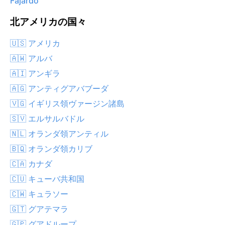
Fajardo
北アメリカの国々
🇺🇸 アメリカ
🇦🇼 アルバ
🇦🇮 アンギラ
🇦🇬 アンティグアバブーダ
🇻🇬 イギリス領ヴァージン諸島
🇸🇻 エルサルバドル
🇳🇱 オランダ領アンティル
🇧🇶 オランダ領カリブ
🇨🇦 カナダ
🇨🇺 キューバ共和国
🇨🇼 キュラソー
🇬🇹 グアテマラ
🇬🇵 グアドループ