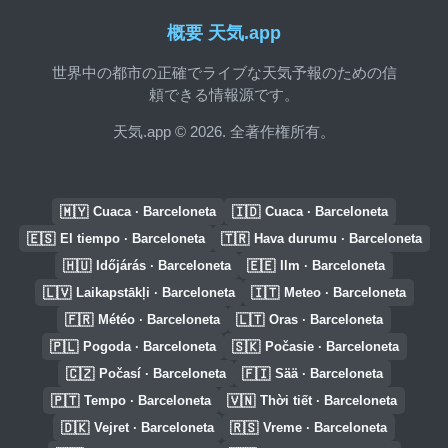
概要 天気.app
世界中の都市の正確でライブな天気予報のための信
頼できる情報源です。
天気.app © 2026. 全著作権所有。
🇲🇾
🇮🇩
Cuaca · Barceloneta
Cuaca · Barceloneta
🇪🇸
🇹🇷
El tiempo · Barceloneta
Hava durumu · Barceloneta
🇭🇺
🇪🇪
Időjárás · Barceloneta
Ilm · Barceloneta
🇱🇻
🇮🇹
Laikapstākļi · Barceloneta
Meteo · Barceloneta
🇫🇷
🇱🇹
Météo · Barceloneta
Oras · Barceloneta
🇵🇱
🇸🇰
Pogoda · Barceloneta
Počasie · Barceloneta
🇨🇿
🇫🇮
Počasí · Barceloneta
Sää · Barceloneta
🇵🇹
🇻🇳
Tempo · Barceloneta
Thời tiết · Barceloneta
🇩🇰
🇷🇸
Vejret · Barceloneta
Vreme · Barceloneta