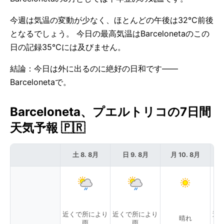
今週は気温の変動が少なく、ほとんどの午後は32°C前後
となるでしょう。 今日の最高気温はBarcelonetaのこの
日の記録35°Cには及びません。
結論：今日は外に出るのに絶好の日和です——
Barcelonetaで。
Barceloneta、プエルトリコの7日間
天気予報 🇵🇷
土 8. 8月
日 9. 8月
月 10. 8月
近くで所により
近くで所により
近
晴れ
雨
雨