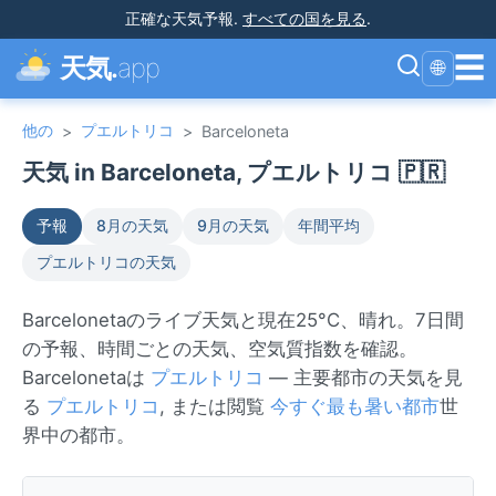
正確な天気予報
.
すべての国を見る
.
☰
天気.
app
🌐
他の
プエルトリコ
>
>
Barceloneta
天気 in Barceloneta, プエルトリコ 🇵🇷
予報
8月の天気
9月の天気
年間平均
プエルトリコの天気
Barcelonetaのライブ天気と現在25°C、晴れ。7日間
の予報、時間ごとの天気、空気質指数を確認。
Barcelonetaは
プエルトリコ
— 主要都市の天気を見
る
プエルトリコ
, または閲覧
今すぐ最も暑い都市
世
界中の都市。