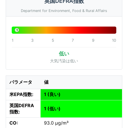
英国DEFRA指数
Department for Environment, Food & Rural Affairs
1
1
3
5
7
9
10
低い
大気汚染は低い
パラメータ
値
米EPA指数:
1 (良い)
英国DEFRA
1 (低い)
指数:
CO:
93.0 µg/m³