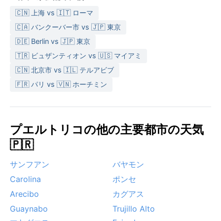
🇨🇳 上海 vs 🇮🇹 ローマ
🇨🇦 バンクーバー市 vs 🇯🇵 東京
🇩🇪 Berlin vs 🇯🇵 東京
🇹🇷 ビュザンティオン vs 🇺🇸 マイアミ
🇨🇳 北京市 vs 🇮🇱 テルアビブ
🇫🇷 パリ vs 🇻🇳 ホーチミン
プエルトリコの他の主要都市の天気
🇵🇷
サンフアン
バヤモン
Carolina
ポンセ
Arecibo
カグアス
Guaynabo
Trujillo Alto