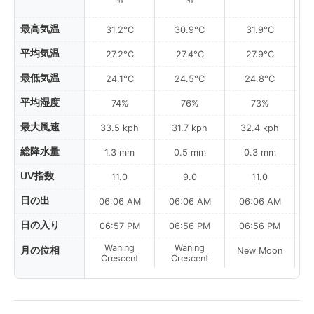
最高気温
31.2°C
30.9°C
31.9°C
平均気温
27.2°C
27.4°C
27.9°C
最低気温
24.1°C
24.5°C
24.8°C
平均湿度
74%
76%
73%
最大風速
33.5 kph
31.7 kph
32.4 kph
総降水量
1.3 mm
0.5 mm
0.3 mm
UV指数
11.0
9.0
11.0
日の出
06:06 AM
06:06 AM
06:06 AM
0
日の入り
06:57 PM
06:56 PM
06:56 PM
Waning
Waning
月の位相
New Moon
N
Crescent
Crescent