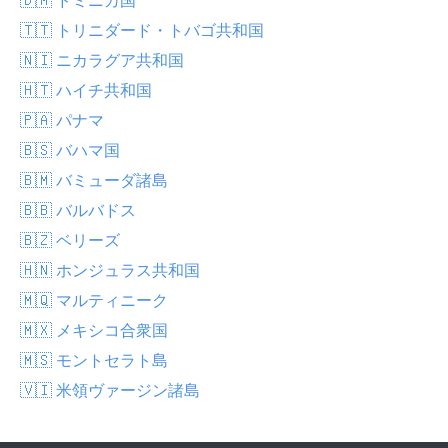
🇹🇹 トリニダード・トバゴ共和国
🇳🇮 ニカラグア共和国
🇭🇹 ハイチ共和国
🇵🇦 パナマ
🇧🇸 バハマ国
🇧🇲 バミューダ諸島
🇧🇧 バルバドス
🇧🇿 ベリーズ
🇭🇳 ホンジュラス共和国
🇲🇶 マルティニーク
🇲🇽 メキシコ合衆国
🇲🇸 モントセラト島
🇻🇮 米領ヴァージン諸島