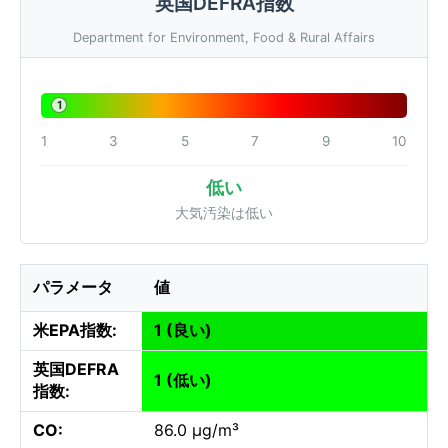
英国DEFRA指数
Department for Environment, Food & Rural Affairs
1
1
3
5
7
9
10
低い
大気汚染は低い
パラメータ
値
米EPA指数:
1 (良い)
英国DEFRA
1 (低い)
指数:
CO:
86.0 µg/m³