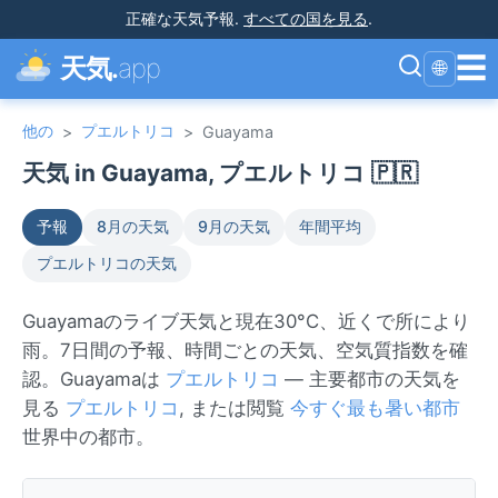
正確な天気予報
.
すべての国を見る
.
☰
天気.
app
🌐
他の
プエルトリコ
>
>
Guayama
天気 in Guayama, プエルトリコ 🇵🇷
予報
8月の天気
9月の天気
年間平均
プエルトリコの天気
Guayamaのライブ天気と現在30°C、近くで所により
雨。7日間の予報、時間ごとの天気、空気質指数を確
認。Guayamaは
プエルトリコ
— 主要都市の天気を
見る
プエルトリコ
, または閲覧
今すぐ最も暑い都市
世界中の都市。