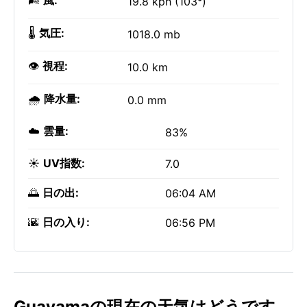
🌬️
風:
19.8 kph (103°)
🌡️
気圧:
1018.0 mb
👁️
視程:
10.0 km
🌧️
降水量:
0.0 mm
☁️
雲量:
83%
☀️
UV指数:
7.0
🌅
日の出:
06:04 AM
🌇
日の入り:
06:56 PM
Guayamaの現在の天気はどうです