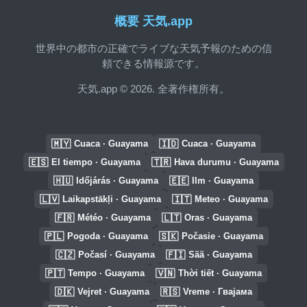
概要 天気.app
世界中の都市の正確でライブな天気予報のための信
頼できる情報源です。
天気.app © 2026. 全著作権所有。
🇲🇾
🇮🇩
Cuaca · Guayama
Cuaca · Guayama
🇪🇸
🇹🇷
El tiempo · Guayama
Hava durumu · Guayama
🇭🇺
🇪🇪
Időjárás · Guayama
Ilm · Guayama
🇱🇻
🇮🇹
Laikapstākļi · Guayama
Meteo · Guayama
🇫🇷
🇱🇹
Météo · Guayama
Oras · Guayama
🇵🇱
🇸🇰
Pogoda · Guayama
Počasie · Guayama
🇨🇿
🇫🇮
Počasí · Guayama
Sää · Guayama
🇵🇹
🇻🇳
Tempo · Guayama
Thời tiết · Guayama
🇩🇰
🇷🇸
Vejret · Guayama
Vreme · Гвајама