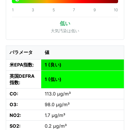
1
3
5
7
9
10
低い
大気汚染は低い
パラメータ
値
米EPA指数:
1 (良い)
英国DEFRA
1 (低い)
指数:
CO:
113.0 µg/m³
O3:
98.0 µg/m³
NO2:
1.7 µg/m³
SO2:
0.2 µg/m³