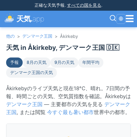
正確な天気予報
.
すべての国を見る
.
☰
天気.
app
🌐
他の
デンマーク王国
>
>
Åkirkeby
天気 in Åkirkeby, デンマーク王国 🇩🇰
予報
8月の天気
9月の天気
年間平均
デンマーク王国の天気
Åkirkebyのライブ天気と現在18°C、晴れ。7日間の予
報、時間ごとの天気、空気質指数を確認。Åkirkebyは
デンマーク王国
— 主要都市の天気を見る
デンマーク
王国
, または閲覧
今すぐ最も暑い都市
世界中の都市。