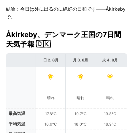
結論：今日は外に出るのに絶好の日和です——Åkirkeby
で。
Åkirkeby、デンマーク王国の7日間
天気予報 🇩🇰
日 2. 8月
月 3. 8月
火 4. 8月
晴れ
晴れ
晴れ
最高気温
17.8°C
19.7°C
19.8°C
平均気温
16.9°C
18.0°C
18.9°C