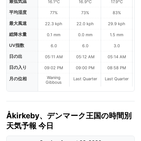
最低気温
16.1°C
16.9°C
17.9°C
平均湿度
77%
73%
83%
最大風速
22.3 kph
22.0 kph
29.9 kph
総降水量
0.1 mm
0.0 mm
1.5 mm
UV指数
6.0
6.0
3.0
日の出
05:11 AM
05:12 AM
05:14 AM
日の入り
09:02 PM
09:00 PM
08:58 PM
Waning
月の位相
Last Quarter
Last Quarter
La
Gibbous
Åkirkeby、デンマーク王国の時間別
天気予報 今日