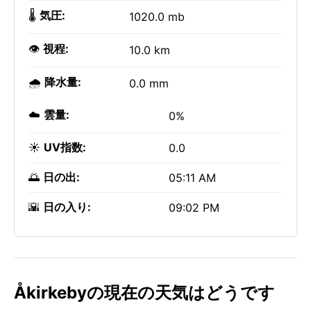
🌡️
気圧:
1020.0 mb
👁️
視程:
10.0 km
🌧️
降水量:
0.0 mm
☁️
雲量:
0%
☀️
UV指数:
0.0
🌅
日の出:
05:11 AM
🌇
日の入り:
09:02 PM
Åkirkebyの現在の天気はどうです