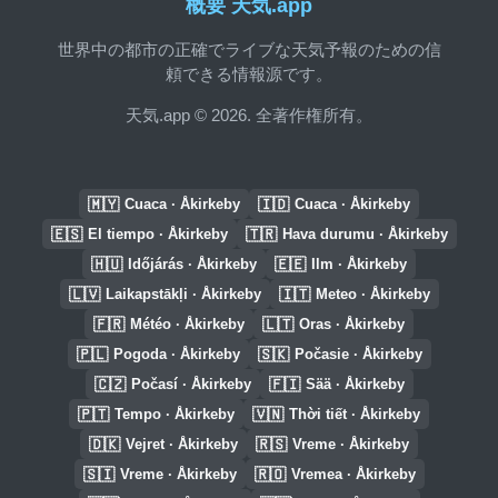
概要 天気.app
世界中の都市の正確でライブな天気予報のための信
頼できる情報源です。
天気.app © 2026. 全著作権所有。
🇲🇾
🇮🇩
Cuaca · Åkirkeby
Cuaca · Åkirkeby
🇪🇸
🇹🇷
El tiempo · Åkirkeby
Hava durumu · Åkirkeby
🇭🇺
🇪🇪
Időjárás · Åkirkeby
Ilm · Åkirkeby
🇱🇻
🇮🇹
Laikapstākļi · Åkirkeby
Meteo · Åkirkeby
🇫🇷
🇱🇹
Météo · Åkirkeby
Oras · Åkirkeby
🇵🇱
🇸🇰
Pogoda · Åkirkeby
Počasie · Åkirkeby
🇨🇿
🇫🇮
Počasí · Åkirkeby
Sää · Åkirkeby
🇵🇹
🇻🇳
Tempo · Åkirkeby
Thời tiết · Åkirkeby
🇩🇰
🇷🇸
Vejret · Åkirkeby
Vreme · Åkirkeby
🇸🇮
🇷🇴
Vreme · Åkirkeby
Vremea · Åkirkeby