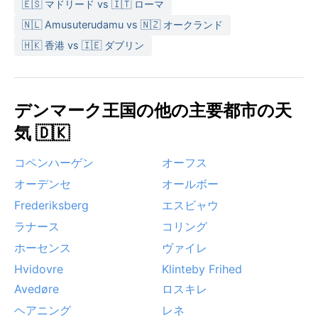
🇪🇸 マドリード vs 🇮🇹 ローマ
🇳🇱 Amusuterudamu vs 🇳🇿 オークランド
🇭🇰 香港 vs 🇮🇪 ダブリン
デンマーク王国の他の主要都市の天
気 🇩🇰
コペンハーゲン
オーフス
オーデンセ
オールボー
Frederiksberg
エスビャウ
ラナース
コリング
ホーセンス
ヴァイレ
Hvidovre
Klinteby Frihed
Avedøre
ロスキレ
ヘアニング
レネ