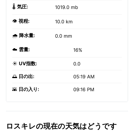
🌡️
気圧:
1019.0 mb
👁️
視程:
10.0 km
🌧️
降水量:
0.0 mm
☁️
雲量:
16%
☀️
UV指数:
0.0
🌅
日の出:
05:19 AM
🌇
日の入り:
09:16 PM
ロスキレの現在の天気はどうです