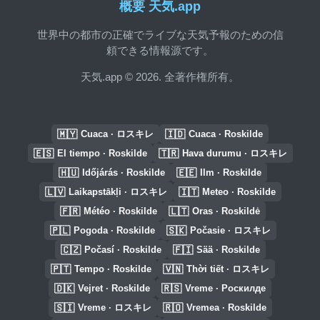
概要 天気.app
世界中の都市の正確でライブな天気予報のための信
頼できる情報源です。
天気.app © 2026. 全著作権所有。
🇲🇾
🇮🇩
Cuaca · ロスキレ
Cuaca · Roskilde
🇪🇸
🇹🇷
El tiempo · Roskilde
Hava durumu · ロスキレ
🇭🇺
🇪🇪
Időjárás · Roskilde
Ilm · Roskilde
🇱🇻
🇮🇹
Laikapstākļi · ロスキレ
Meteo · Roskilde
🇫🇷
🇱🇹
Météo · Roskilde
Oras · Roskildė
🇵🇱
🇸🇰
Pogoda · Roskilde
Počasie · ロスキレ
🇨🇿
🇫🇮
Počasí · Roskilde
Sää · Roskilde
🇵🇹
🇻🇳
Tempo · Roskilde
Thời tiết · ロスキレ
🇩🇰
🇷🇸
Vejret · Roskilde
Vreme · Роскилде
🇸🇮
🇷🇴
Vreme · ロスキレ
Vremea · Roskilde