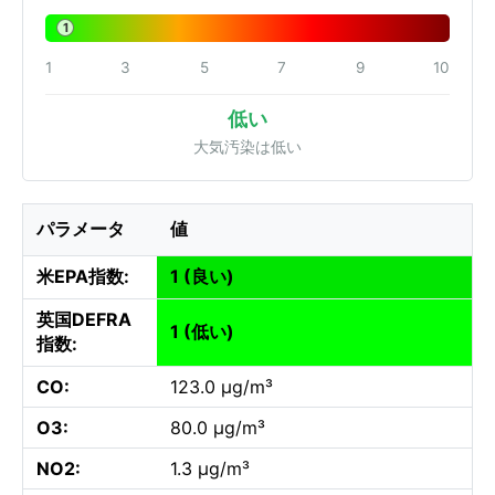
1
1
3
5
7
9
10
低い
大気汚染は低い
パラメータ
値
米EPA指数:
1 (良い)
英国DEFRA
1 (低い)
指数:
CO:
123.0 µg/m³
O3:
80.0 µg/m³
NO2:
1.3 µg/m³