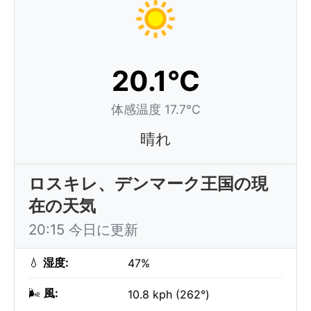
20.1°C
体感温度 17.7°C
晴れ
ロスキレ、デンマーク王国の現
在の天気
20:15 今日に更新
💧
湿度:
47%
🌬️
風:
10.8 kph (262°)