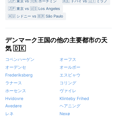
🇯🇵 東京 vs 🇻🇳 ホーチミン
🇦🇪 ドバイ vs 🇮🇹 ミラノ
🇯🇵 東京 vs 🇺🇸 Los Angeles
🇦🇺 シドニー vs 🇧🇷 São Paulo
デンマーク王国の他の主要都市の天
気 🇩🇰
コペンハーゲン
オーフス
オーデンセ
オールボー
Frederiksberg
エスビャウ
ラナース
コリング
ホーセンス
ヴァイレ
Hvidovre
Klinteby Frihed
Avedøre
ヘアニング
レネ
Nexø