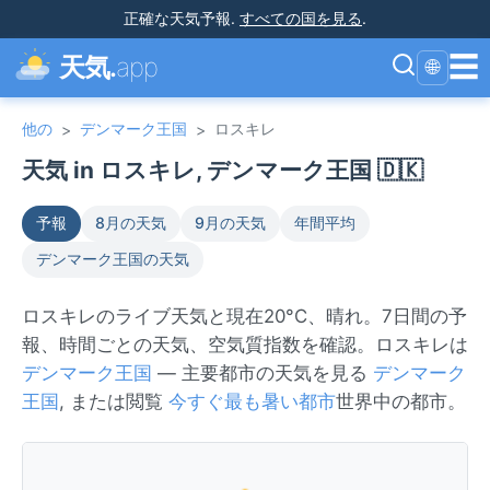
正確な天気予報
.
すべての国を見る
.
☰
天気.
app
🌐
他の
デンマーク王国
ロスキレ
>
>
天気 in ロスキレ, デンマーク王国 🇩🇰
予報
8月の天気
9月の天気
年間平均
デンマーク王国の天気
ロスキレのライブ天気と現在20°C、晴れ。7日間の予
報、時間ごとの天気、空気質指数を確認。ロスキレは
デンマーク王国
— 主要都市の天気を見る
デンマーク
王国
, または閲覧
今すぐ最も暑い都市
世界中の都市。