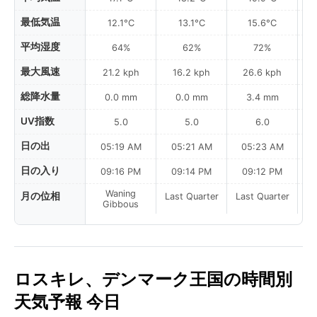
最低気温
12.1°C
13.1°C
15.6°C
平均湿度
64%
62%
72%
最大風速
21.2 kph
16.2 kph
26.6 kph
総降水量
0.0 mm
0.0 mm
3.4 mm
UV指数
5.0
5.0
6.0
日の出
05:19 AM
05:21 AM
05:23 AM
0
日の入り
09:16 PM
09:14 PM
09:12 PM
Waning
月の位相
Last Quarter
Last Quarter
La
Gibbous
ロスキレ、デンマーク王国の時間別
天気予報 今日