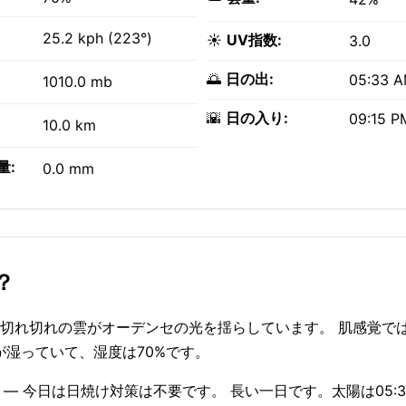
25.2 kph (223°)
☀️
UV指数:
3.0
🌅
日の出:
05:33 
1010.0 mb
🌇
日の入り:
09:15 P
10.0 km
量:
0.0 mm
？
 切れ切れの雲がオーデンセの光を揺らしています。 肌感覚では約
気が湿っていて、湿度は70%です。
 — 今日は日焼け対策は不要です。 長い一日です。太陽は05:3