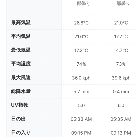
一部曇り
一部曇り
最高気温
26.6°C
21.0°C
平均気温
21.6°C
17.7°C
最低気温
17.2°C
14.7°C
平均湿度
74%
73%
最大風速
36.0 kph
39.6 kph
総降水量
5.7 mm
0.4 mm
UV指数
5.0
6.0
日の出
05:33 AM
05:35 AM
日の入り
09:15 PM
09:13 PM