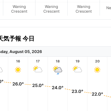
Waning
Waning
Waning
N
Crescent
Crescent
Crescent
気予報 今日
day, August 05, 2026
5
16
17
18
19
20
0°
26.0°
25.0°
24.0°
23.0°
22.0°