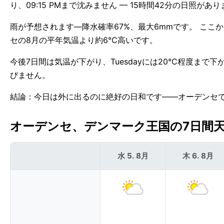
り、09:15 PMまで沈みません — 15時間42分の日照があ
雨が予想されます—降水確率67%、最大6mmです。 ここ
セの8月の平年気温より約6°C高いです。
今後7日間は気温が下がり、Tuesdayには20°C程度まで
びません。
結論：今日は外に出るのに絶好の日和です——オーデンセ
オーデンセ、デンマーク王国の7日間天気
水 5. 8月
木 6. 8月