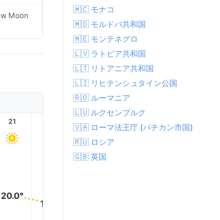
🇲🇨 モナコ
ew Moon
New Moon
🇲🇩 モルドバ共和国
🇲🇪 モンテネグロ
🇱🇻 ラトビア共和国
🇱🇹 リトアニア共和国
🇱🇮 リヒテンシュタイン公国
🇷🇴 ルーマニア
🇱🇺 ルクセンブルク
21
22
23
1
2
🇻🇦 ローマ法王庁 (バチカン市国)
🇷🇺 ロシア
🇬🇧 英国
20.0°
18.0°
17.0°
16.0°
16.0°
16.0°