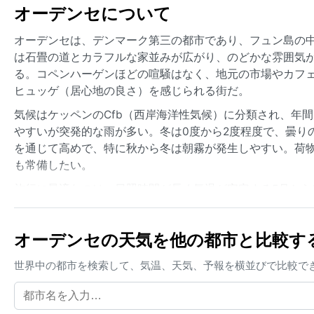
オーデンセについて
オーデンセは、デンマーク第三の都市であり、フュン島の
は石畳の道とカラフルな家並みが広がり、のどかな雰囲気
る。コペンハーゲンほどの喧騒はなく、地元の市場やカフ
ヒュッゲ（居心地の良さ）を感じられる街だ。
気候はケッペンのCfb（西岸海洋性気候）に分類され、年
やすいが突発的な雨が多い。冬は0度から2度程度で、曇り
を通じて高めで、特に秋から冬は朝霧が発生しやすい。荷
も常備したい。
旅行に最適なのは、日照時間が長く気温が安定する5月から
現象として、秋から冬にかけて北海由来の低気圧が通過し
な極端な現象はなく、穏やかな気候の中で四季の移ろいを
オーデンセの天気を他の都市と比較す
深い体験となる。
世界中の都市を検索して、気温、天気、予報を横並びで比較で