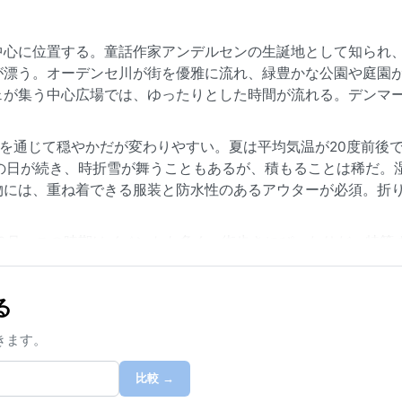
中心に位置する。童話作家アンデルセンの生誕地として知られ
が漂う。オーデンセ川が街を優雅に流れ、緑豊かな公園や庭園
ェが集う中心広場では、ゆったりとした時間が流れる。デンマ
間を通じて穏やかだが変わりやすい。夏は平均気温が20度前後
の日が続き、時折雪が舞うこともあるが、積もることは稀だ。
物には、重ね着できる服装と防水性のあるアウターが必須。折
9月。この時期はイベントも多く、街歩きにぴったりだ。特筆
、強風や嵐をもたらすことがある。ただしハリケーンやモンス
楽しめる。冬の曇り空が続く灰色の日々も、地元の生活感を感
る
きます。
比較 →