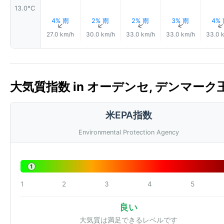
13.0°C
4% 雨
2% 雨
2% 雨
3% 雨
4%
↑
↑
↑
↑
27.0 km/h
30.0 km/h
33.0 km/h
33.0 km/h
33.0 
大気質指数 in オーデンセ, デンマーク王国 
米EPA指数
Environmental Protection Agency
1
1
2
3
4
5
良い
大気質は満足できるレベルです