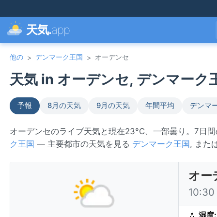
天気.
app
他の
デンマーク王国
オーデンセ
>
>
天気 in オーデンセ, デンマーク王国
予報
8月の天気
9月の天気
年間平均
デンマ
オーデンセのライブ天気と現在23°C、一部曇り。7
ク王国
— 主要都市の天気を見る
デンマーク王国
, ま
オー
10:3
💧
湿度: