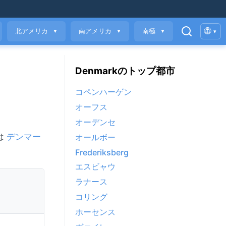
🌐
北アメリカ
南アメリカ
南極
▾
▼
▼
▼
Denmarkのトップ都市
コペンハーゲン
オーフス
オーデンセ
は
デンマー
オールボー
Frederiksberg
エスビャウ
ラナース
コリング
ホーセンス