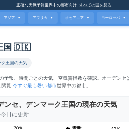
正確な天気予報
世界中の都市向け
.
すべての国を見る
.
アジア
アフリカ
オセアニア
ヨーロッパ
▼
▼
▼
▼
 🇩🇰
ーク王国の天気
日間の予報、時間ごとの天気、空気質指数を確認。オーデンセ
たは閲覧
今すぐ最も暑い都市
世界中の都市。
デンセ、デンマーク王国の現在の天気
0 今日に更新
70%
☁️
雲量:
42%