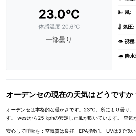
23.0°C
🌬️
風:
体感温度 20.6°C
🌡️
気圧:
一部曇り
👁️
視程:
🌧️
降水
オーデンセの現在の天気はどうですか
オーデンセは本格的な暖かさです。23°C、所により曇り。
す。 westから25 kphの安定した風が吹いています。 空
安心して呼吸を：空気質は良好、EPA指数1。 UVは3で低い