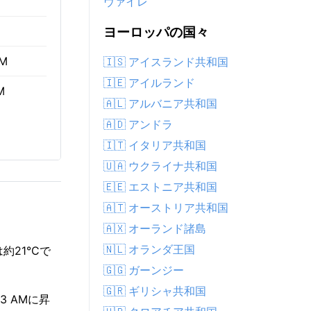
ヴァイレ
ヨーロッパの国々
AM
🇮🇸 アイスランド共和国
🇮🇪 アイルランド
M
🇦🇱 アルバニア共和国
🇦🇩 アンドラ
🇮🇹 イタリア共和国
🇺🇦 ウクライナ共和国
🇪🇪 エストニア共和国
🇦🇹 オーストリア共和国
🇦🇽 オーランド諸島
🇳🇱 オランダ王国
21°Cで
🇬🇬 ガーンジー
🇬🇷 ギリシャ共和国
3 AMに昇