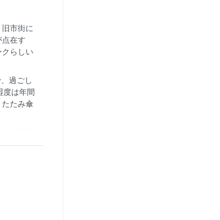
、旧市街に
が点在す
ークらしい
で、過ごし
湿度は年間
りたたみ傘
すべき気象
ーンのよう
じる味わい