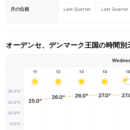
月の位相
Last Quarter
Last Quarter
オーデンセ、デンマーク王国の時間別天
Wednes
11
12
13
14
1
28.0°C
27.0°
27.
26.0°
26.0°
25.0°
24.0°C
20.0°C
17.0°C