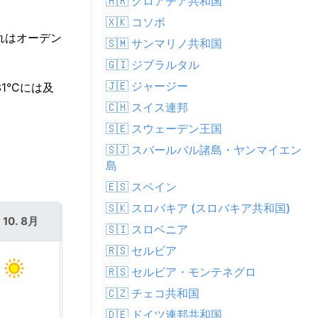
🇭🇷 クロアチア共和国
🇽🇰 コソボ
れはオーデン
🇸🇲 サンマリノ共和国
🇬🇮 ジブラルタル
🇯🇪 ジャージー
1°Cには及
🇨🇭 スイス連邦
🇸🇪 スウェーデン王国
🇸🇯 スバールバル諸島・ヤンマイエン
島
🇪🇸 スペイン
🇸🇰 スロバキア (スロバキア共和国)
 10. 8月
火 11. 8月
🇸🇮 スロベニア
🇷🇸 セルビア
🇷🇸 セルビア・モンテネグロ
🇨🇿 チェコ共和国
🇩🇪 ドイツ連邦共和国