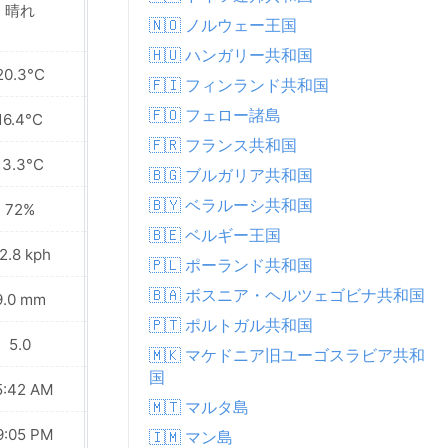
晴れ
晴れ
🇳🇴 ノルウェー王国
🇭🇺 ハンガリー共和国
20.3°C
20.0°C
🇫🇮 フィンランド共和国
🇫🇴 フェロー諸島
16.4°C
16.3°C
🇫🇷 フランス共和国
13.3°C
12.7°C
🇧🇬 ブルガリア共和国
🇧🇾 ベラルーシ共和国
72%
60%
🇧🇪 ベルギー王国
2.8 kph
30.2 kph
🇵🇱 ポーランド共和国
🇧🇦 ボスニア・ヘルツェゴビナ共和国
9.0 mm
0.0 mm
🇵🇹 ポルトガル共和国
5.0
6.0
🇲🇰 マケドニア旧ユーゴスラビア共和
国
5:42 AM
05:44 AM
🇲🇹 マルタ島
9:05 PM
09:02 PM
🇮🇲 マン島