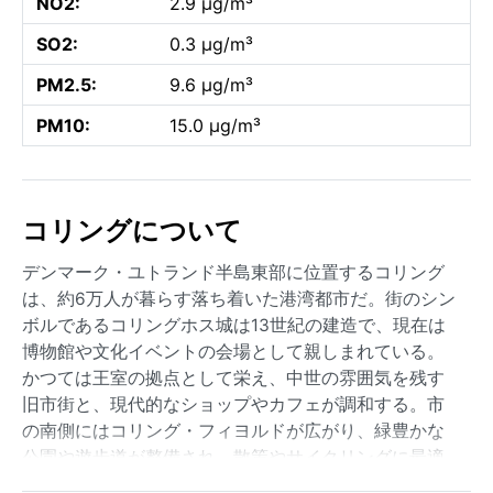
NO2:
2.9 µg/m³
SO2:
0.3 µg/m³
PM2.5:
9.6 µg/m³
PM10:
15.0 µg/m³
コリングについて
デンマーク・ユトランド半島東部に位置するコリング
は、約6万人が暮らす落ち着いた港湾都市だ。街のシン
ボルであるコリングホス城は13世紀の建造で、現在は
博物館や文化イベントの会場として親しまれている。
かつては王室の拠点として栄え、中世の雰囲気を残す
旧市街と、現代的なショップやカフェが調和する。市
の南側にはコリング・フィヨルドが広がり、緑豊かな
公園や遊歩道が整備され、散策やサイクリングに最適
な環境が整っている。地理的には北海とバルト海を結