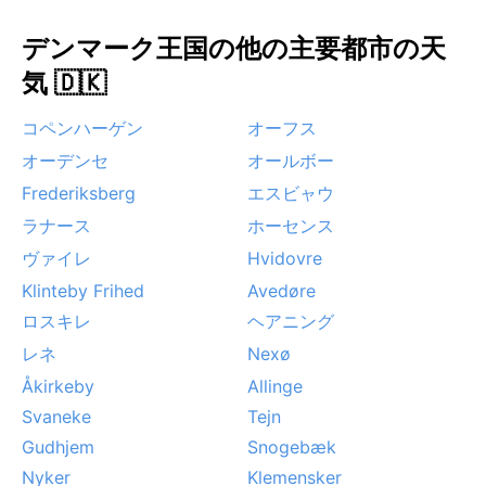
をもたらすが、街並みを幻想的に包み込む風情も見逃
デンマーク王国の他の主要都市の天
せない。ハリケーンやモンスーンのような極端な気象
はなく、年間を通じて落ち着いた気候が特徴。コリン
気 🇩🇰
グの旅には、どんな季節でも少しだけ多めの準備をし
て臨むのが賢明だ。
コペンハーゲン
オーフス
オーデンセ
オールボー
Frederiksberg
エスビャウ
ラナース
ホーセンス
ヴァイレ
Hvidovre
Klinteby Frihed
Avedøre
ロスキレ
ヘアニング
レネ
Nexø
Åkirkeby
Allinge
Svaneke
Tejn
Gudhjem
Snogebæk
Nyker
Klemensker