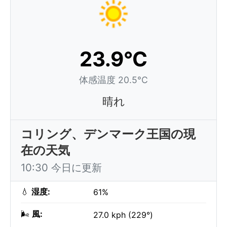
23.9°C
体感温度 20.5°C
晴れ
コリング、デンマーク王国の現
在の天気
10:30 今日に更新
💧
湿度:
61%
🌬️
風:
27.0 kph (229°)