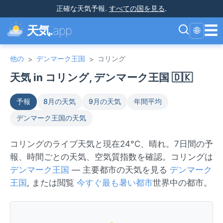
正確な天気予報
.
すべての国を見る
.
☰
天気.
app
🌐
他の
デンマーク王国
コリング
>
>
天気 in コリング, デンマーク王国 🇩🇰
予報
8月の天気
9月の天気
年間平均
デンマーク王国の天気
コリングのライブ天気と現在24°C、晴れ。7日間の予
報、時間ごとの天気、空気質指数を確認。コリングは
デンマーク王国
— 主要都市の天気を見る
デンマーク
王国
, または閲覧
今すぐ最も暑い都市
世界中の都市。