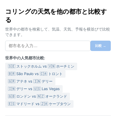
ぶ要衝であり、海運と商業の歴史が街の表情を形作っ
てきた。
コリングの天気を他の都市と比較す
る
気候はケッペンの分類で西岸海洋性気候（Cfb）に属
し、北大西洋海流の影響で緯度のわりに穏やかだ。夏
世界中の都市を検索して、気温、天気、予報を横並びで比較
は平均最高気温が20度前後で、涼しく過ごしやすい
できます。
が、突発的な雨が降るため薄手の防水ジャケットが重
宝する。冬は気温が0度前後まで下がり、曇り空と風が
比較 →
続く。降雪はあるが、積もることはまれで、氷点下が
長く続くことも少ない。年間を通じて降水は均等に分
世界中の人気都市比較:
布し、湿度は高め。観光には、脱ぎ着しやすい重ね着
🇸🇪 ストックホルム vs 🇻🇳 ホーチミン
と雨具が必須となる。特に風が強い日が多いので、防
🇧🇷 São Paulo vs 🇨🇦 トロント
風性のあるアウターがあると安心だ。
🇬🇷 アテネ vs 🇮🇳 デリー
気候面で最も快適なのは、日照時間が長くなる5月から
🇮🇳 デリー vs 🇺🇸 Las Vegas
9月。特に6月から8月は晴天が続くこともあり、野外
での散策に最適である。一方、秋から冬にかけては北
🇬🇧 ロンドン vs 🇳🇿 オークランド
海から低気圧が次々と訪れ、風雨が強まる日が増え
🇪🇸 マドリード vs 🇿🇦 ケープタウン
る。特筆すべき現象としては、秋から初冬にかけて沿
岸部で発生する濃霧がある。これは局地的な視界不良