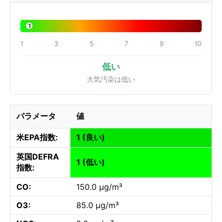
1
1
3
5
7
9
10
低い
大気汚染は低い
パラメータ
値
米EPA指数:
1 (良い)
英国DEFRA
1 (低い)
指数:
CO:
150.0 µg/m³
O3:
85.0 µg/m³