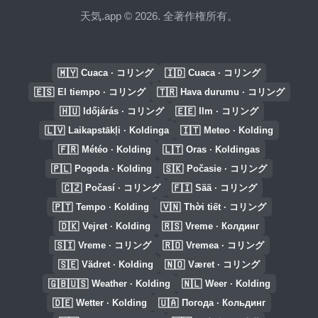
天気.app © 2026. 全著作権所有。
🇲🇾
🇮🇩
Cuaca · コリング
Cuaca · コリング
🇪🇸
🇹🇷
El tiempo · コリング
Hava durumu · コリング
🇭🇺
🇪🇪
Időjárás · コリング
Ilm · コリング
🇱🇻
🇮🇹
Laikapstākļi · Koldinga
Meteo · Kolding
🇫🇷
🇱🇹
Météo · Kolding
Oras · Koldingas
🇵🇱
🇸🇰
Pogoda · Kolding
Počasie · コリング
🇨🇿
🇫🇮
Počasí · コリング
Sää · コリング
🇵🇹
🇻🇳
Tempo · Kolding
Thời tiết · コリング
🇩🇰
🇷🇸
Vejret · Kolding
Vreme · Колдинг
🇸🇮
🇷🇴
Vreme · コリング
Vremea · コリング
🇸🇪
🇳🇴
Vädret · Kolding
Været · コリング
🇬🇧🇺🇸
🇳🇱
Weather · Kolding
Weer · Kolding
🇩🇪
🇺🇦
Wetter · Kolding
Погода · Кольдинг