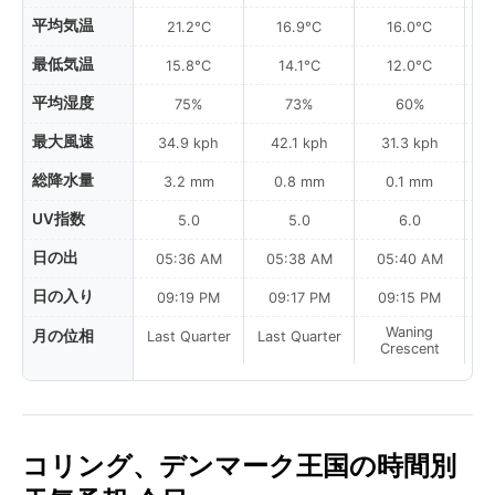
平均気温
21.2°C
16.9°C
16.0°C
最低気温
15.8°C
14.1°C
12.0°C
平均湿度
75%
73%
60%
最大風速
34.9 kph
42.1 kph
31.3 kph
総降水量
3.2 mm
0.8 mm
0.1 mm
UV指数
5.0
5.0
6.0
日の出
05:36 AM
05:38 AM
05:40 AM
0
日の入り
09:19 PM
09:17 PM
09:15 PM
Waning
月の位相
Last Quarter
Last Quarter
Crescent
コリング、デンマーク王国の時間別