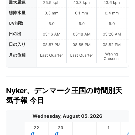
最大風速
25.9 kph
40.3 kph
43.6 kph
総降水量
0.3 mm
0.1 mm
0.4 mm
UV指数
6.0
6.0
5.0
日の出
05:16 AM
05:18 AM
05:20 AM
0
日の入り
08:57 PM
08:55 PM
08:52 PM
Waning
月の位相
Last Quarter
Last Quarter
Crescent
Nyker、デンマーク王国の時間別天
気予報 今日
Wednesday, August 05, 2026
22
23
1
2