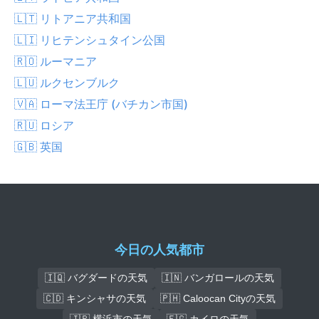
🇱🇹 リトアニア共和国
🇱🇮 リヒテンシュタイン公国
🇷🇴 ルーマニア
🇱🇺 ルクセンブルク
🇻🇦 ローマ法王庁 (バチカン市国)
🇷🇺 ロシア
🇬🇧 英国
今日の人気都市
🇮🇶 バグダードの天気
🇮🇳 バンガロールの天気
🇨🇩 キンシャサの天気
🇵🇭 Caloocan Cityの天気
🇯🇵 横浜市の天気
🇪🇬 カイロの天気