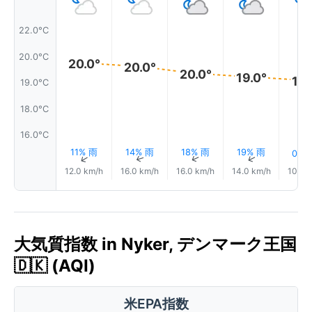
22.0°C
20.0°C
20.0°
20.0°
20.0°
19.0°
19.
19.0°C
18.0°C
16.0°C
11% 雨
14% 雨
18% 雨
19% 雨
0.1 
↑
↑
↑
↑
12.0 km/h
16.0 km/h
16.0 km/h
14.0 km/h
10.0 
大気質指数 in Nyker, デンマーク王国
🇩🇰 (AQI)
米EPA指数