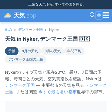
正確な天気予報
.
すべての国を見る
.
☰
天気.
app
🌐
他の
デンマーク王国
>
>
Nyker
天気 in Nyker, デンマーク王国 🇩🇰
予報
8月の天気
9月の天気
年間平均
デンマーク王国の天気
Nykerのライブ天気と現在20°C、曇り。7日間の予
報、時間ごとの天気、空気質指数を確認。Nykerは
デンマーク王国
— 主要都市の天気を見る
デンマーク
王国
, または閲覧
今すぐ最も暑い都市
世界中の都市。