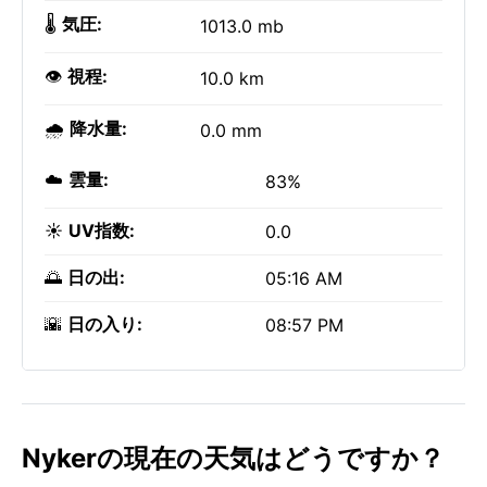
🌡️
気圧:
1013.0 mb
👁️
視程:
10.0 km
🌧️
降水量:
0.0 mm
☁️
雲量:
83%
☀️
UV指数:
0.0
🌅
日の出:
05:16 AM
🌇
日の入り:
08:57 PM
Nykerの現在の天気はどうですか？